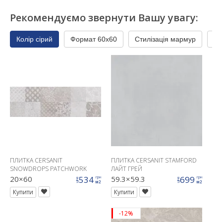
Рекомендуємо звернути Вашу увагу:
Колір сірий
Формат 60x60
Стилізація мармур
Пр
ПЛИТКА CERSANIT
ПЛИТКА CERSANIT STAMFORD
SNOWDROPS PATCHWORK
ЛАЙТ ГРЕЙ
СТІНА
20×60
534
59.3×59.3
699
грн
грн
ціна
ціна
м2
м2
Купити
Купити
-12%