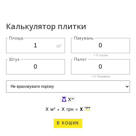
Калькулятор плитки
Площа
Пакувань
м²
+ X штуки
Штук
Палет
+ X
Пакувань
X
кг
грн
X
м² ×
X
грн =
X
В КОШИК