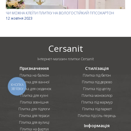
ЧИ МОЖНА КЛЕЇТИ ПЛИТКУ НА ВОЛОГОСТІЙКИЙ ГІПСОКАРТОН
12 жовтня 2023
Cersanit
Інтернет-магазин плитки Cersanit
Призначення
Стилізація
Плитка на балкон
Плитка під бетон
Плитка для ванної
Плитка під дерево
КНОПКА
Плитка для сходинок
Плитка під цеглу
ЗВ'ЯЗКУ
Плитка для кухні
Плитка моноколор
Плитка зовнішня
Плитка під мармур
Плитка для підлоги
Плитка під паркет
Плитка для тераси
Плитка під сіль-перець
Плитка для вулиці
Інформація
Плитка на фартух