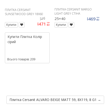
ПЛИТКА CERSANIT MARGO
ПЛИТКА CERSANIT
LIGHT GREY СТІНА
SUNSETWOOD GREY 18X60
25×40
469
грн
529
ціна
м2
471
грн
ціна
Купити
Купити
м2
Купити
Плитка
Колір
сірий
Всього товарів: 209
Плитка Cersanit ALVARO BEIGE MATT 59, 8X119, 8 G1 →