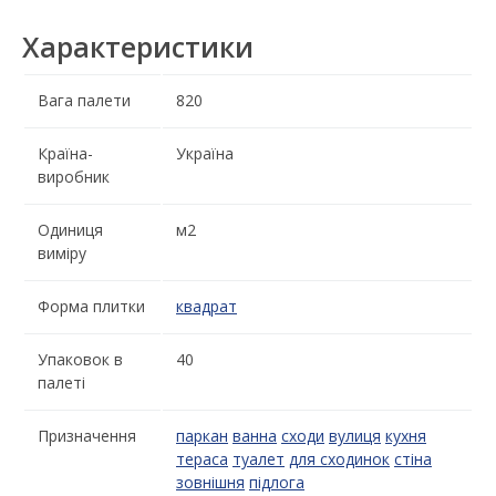
Характеристики
Вага палети
820
Країна-
Україна
виробник
Одиниця
м2
виміру
Форма плитки
квадрат
Упаковок в
40
палеті
Призначення
паркан
ванна
сходи
вулиця
кухня
тераса
туалет
для сходинок
стіна
зовнішня
підлога