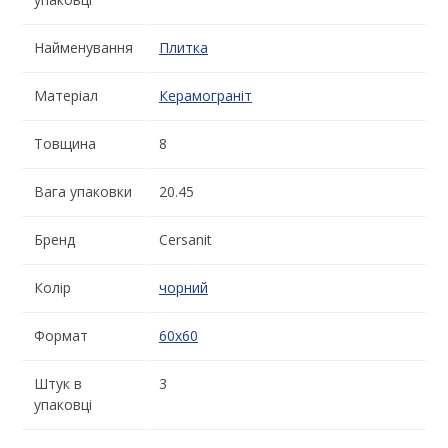
Найменування
Плитка
Матеріал
Керамограніт
Товщина
8
Вага упаковки
20.45
Бренд
Cersanit
Колір
чорний
Формат
60x60
Штук в
3
упаковці