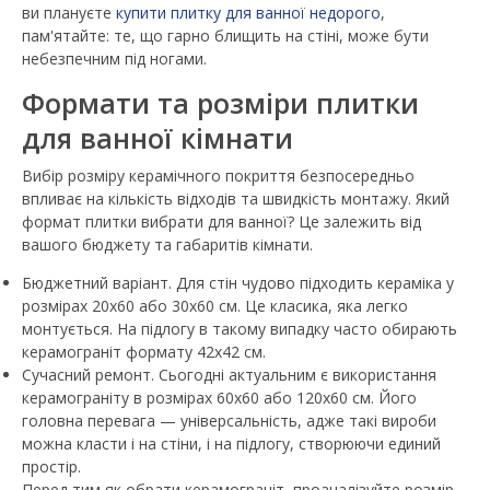
ви плануєте
купити плитку для ванної недорого
,
пам'ятайте: те, що гарно блищить на стіні, може бути
небезпечним під ногами.
Формати та розміри плитки
для ванної кімнати
Вибір розміру керамічного покриття безпосередньо
впливає на кількість відходів та швидкість монтажу. Який
формат плитки вибрати для ванної? Це залежить від
вашого бюджету та габаритів кімнати.
Бюджетний варіант. Для стін чудово підходить кераміка у
розмірах 20х60 або 30х60 см. Це класика, яка легко
монтується. На підлогу в такому випадку часто обирають
керамограніт формату 42х42 см.
Сучасний ремонт. Сьогодні актуальним є використання
керамограніту в розмірах 60х60 або 120х60 см. Його
головна перевага — універсальність, адже такі вироби
можна класти і на стіни, і на підлогу, створюючи единий
простір.
Перед тим як обрати керамограніт, проаналізуйте розмір