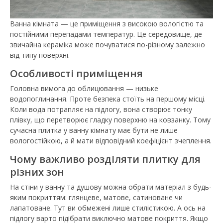
Ванна кімната — це приміщення з високою вологістю та
постійними перепадами температур. Це середовище, де
звичайна кераміка може почуватися по-різному залежно
від типу поверхні.
Особливості приміщення
Головна вимога до облицювання — низьке
водопоглинання. Проте безпека стоїть на першому місці.
Коли вода потрапляє на підлогу, вона створює тонку
плівку, що перетворює гладку поверхню на ковзанку. Тому
сучасна плитка у ванну кімнату має бути не лише
вологостійкою, а й мати відповідний коефіцієнт зчеплення.
Чому важливо розділяти плитку для
різних зон
На стіни у ванну та душову можна обрати матеріал з будь-
яким покриттям: глянцеве, матове, сатиноване чи
лапатоване. Тут ви обмежені лише стилістикою. А ось на
підлогу варто підібрати виключно матове покриття. Якщо