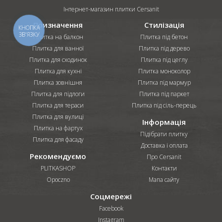
Інтернет-магазин плитки Cersanit
Призначення
Стилізація
КНОПКА
ЗВ'ЯЗКУ
Плитка на балкон
Плитка під бетон
Плитка для ванної
Плитка під дерево
Плитка для сходинок
Плитка під цеглу
Плитка для кухні
Плитка моноколор
Плитка зовнішня
Плитка під мармур
Плитка для підлоги
Плитка під паркет
Плитка для тераси
Плитка під сіль-перець
Плитка для вулиці
Інформація
Плитка на фартух
Підібрати плитку
Плитка для фасаду
Доставка і оплата
Рекомендуємо
Про Cersanit
PLITKASHOP
Контакти
Opoczno
Мапа сайту
Соцмережі
Facebook
Instagram