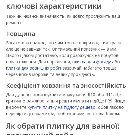
ключові характеристики
Технічні нюанси визначають, як довго прослужить ваш
ремонт.
Товщина
Багато хто вважає, що чим товще покриття, тим краще,
але це не завжди так. Оптимальний показник — 8 мм.
Цього цілком достатньо, коли розрахунок на побутові
навантаження. Для порівняння,
плитка для фасаду
або
плитка для зовнішніх робіт
зазвичай набагато товща
через вплив морозів та велику прохідність.
Коефіцієнт ковзання та зносостійкість
Для душової зони шукайте маркування R10 або R11. Це
критично важливо, а для решти кімнати підійде і R9. Якщо
ви хочете
купити плитку на підлогу дешево
, обов'язково
перевірте ці параметри, щоб економія не стала боком.
Як обрати плитку для ванної: