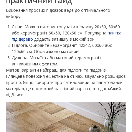
практичний гайд
Виконання простих підказок веде до оптимального
вибору.
Стіни. Можна використовувати кераміку 20х60, 30х60
або керамограніт 60х60, 120х60 см. Популярна
плитка
під дерево
додасть затишку в мокрій зоні.
Підлога. Обирайте керамограніт 42х42, 60х60 або
120х60 см. Обов'язково матовий!
Душова. Мозаїка або матовий керамограніт з
антиковзним ефектом.
Матові варіанти найкращі для підлоги та піддонів.
Глянцева поверхня ефектна на стінах, візуально розширює
простір. Якщо говорити про сатинований чи лапатований
матеріал, це проміжний настінний варіант, що дає м’який
відблиск.