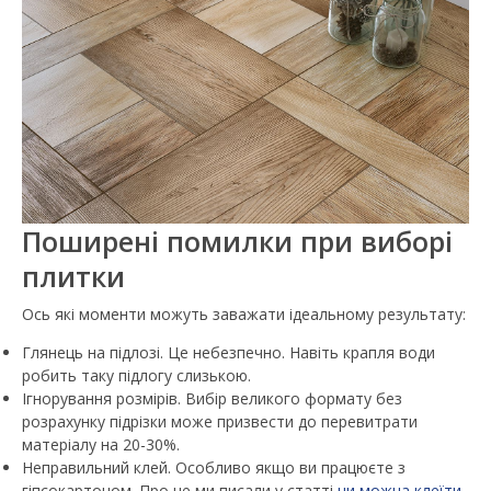
Поширені помилки при виборі
плитки
Ось які моменти можуть заважати ідеальному результату:
Глянець на підлозі. Це небезпечно. Навіть крапля води
робить таку підлогу слизькою.
Ігнорування розмірів. Вибір великого формату без
розрахунку підрізки може призвести до перевитрати
матеріалу на 20-30%.
Неправильний клей. Особливо якщо ви працюєте з
гіпсокартоном. Про це ми писали у статті
чи можна клеїти