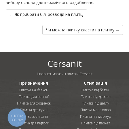
вибору основи для керамічного оздоблення.
← Як прибрати білі розводи на плитці
Чи можна плитку класти на плитку →
Cersanit
Інтернет-магазин плитки Cersanit
Призначення
Стилізація
Плитка на балкон
Плитка під бетон
Плитка для ванної
Плитка під дерево
Плитка для сходинок
Плитка під цеглу
Плитка для кухні
Плитка моноколор
КНОПКА
Плитка зовнішня
Плитка під мармур
ЗВ'ЯЗКУ
Плитка для підлоги
Плитка під паркет