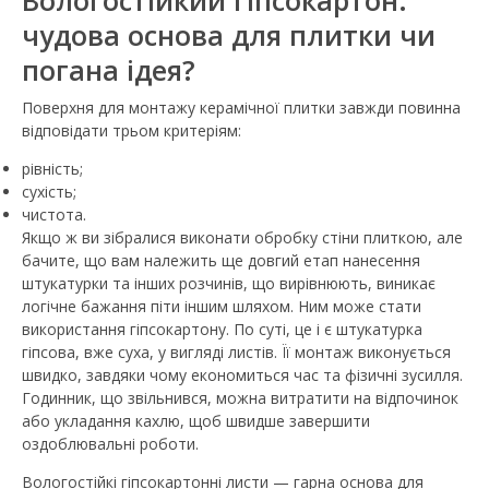
Вологостійкий гіпсокартон:
чудова основа для плитки чи
погана ідея?
Поверхня для монтажу керамічної плитки завжди повинна
відповідати трьом критеріям:
рівність;
сухість;
чистота.
Якщо ж ви зібралися виконати обробку стіни плиткою, але
бачите, що вам належить ще довгий етап нанесення
штукатурки та інших розчинів, що вирівнюють, виникає
логічне бажання піти іншим шляхом. Ним може стати
використання гіпсокартону. По суті, це і є штукатурка
гіпсова, вже суха, у вигляді листів. Її монтаж виконується
швидко, завдяки чому економиться час та фізичні зусилля.
Годинник, що звільнився, можна витратити на відпочинок
або укладання кахлю, щоб швидше завершити
оздоблювальні роботи.
Вологостійкі гіпсокартонні листи — гарна основа для