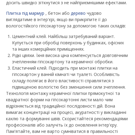
досить швидко зіткнутися з не найприємнішими ефектами.
Плитка під мармур
, бетон або
дерево
чудово
виглядатиме в інтер'єрі, якщо ви прикріпите її до
вологостійкого гіпсокартону за допомогою таких складів:
Цементний клей. Найбільш затребуваний варіант.
Купується при обробці поверхонь у будинках, офісних
та інших комерційних приміщеннях.
Рідкі цвяхи. Їхня висока ціна компенсується довговічним
зчепленням гіпсокартону та керамічної обробки.
Еластичний клей. Підходить при монтажі плитки на
гіпсокартон у ванній кімнаті чи туалеті. Особливість
складу полягає в його властивості справлятися з
підвищеною вологістю без зменшення сили зчеплення.
Технологія монтажу керамічної плитки прямокутної та
квадратної форми на гіпсокартонні листи мало чим
відрізняється від традиційної послідовності дій. Вона
вимагає концентрації на процесі, акуратності у викладанні
кахлю та формуванні швів. Скористайтеся рекомендаціями
професіоналів або залучіть їх до оновлення інтер'єру.
Пам'ятайте, вам не варто сумніватися в правильності