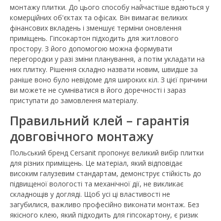
монтажу плитки. До цього способу найчастіше вдаються у
комерційних об'єктах та офісах. Він вимагає великих
фінансових вкладень і зменшує терміни оновлення
приміщень. Гіпсокартон підходить для житлового
простору. З його допомогою можна формувати
перегородки у разі зміни планування, а потім укладати на
них плитку. Рішення складно назвати новим, швидше за
раніше воно було невідоме для широких кіл. З цієї причини
ви можете не сумніватися в його доречності і зараз
приступати до замовлення матеріалу.
Правильний клей – гарантія
довговічного монтажу
Польський бренд Cersanit пропонує великий вибір плитки
для різних приміщень. Це матеріал, який відповідає
високим галузевим стандартам, демонструє стійкість до
підвищеної вологості та механічної дії, не викликає
складнощів у догляді. Щоб усі ці властивості не
загубилися, важливо професійно виконати монтаж. Без
якісного клею, який підходить для гіпсокартону, є ризик