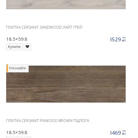
ПЛИТКА CERSANIT SANDWOOD ЛАЙТ ГРЕЙ
18.5×59.8
529
грн
ціна
м2
Купити
Уточнюйте
ПЛИТКА CERSANIT FINWOOD BROWN ПІДЛОГА
18.5×59.8
469
грн
ціна
м2