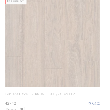
Не в наявності
ПЛИТКА CERSANIT VERMONT БЕЖ ПІДЛОГА/СТІНА
42×42
354
грн
ціна
м2
Купити