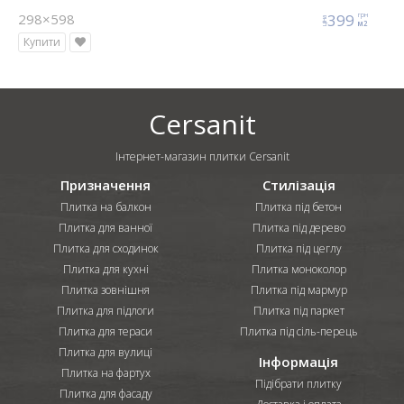
298×598
399
грн
ціна
м2
Купити
Cersanit
Інтернет-магазин плитки Cersanit
Призначення
Стилізація
Плитка на балкон
Плитка під бетон
Плитка для ванної
Плитка під дерево
Плитка для сходинок
Плитка під цеглу
Плитка для кухні
Плитка моноколор
Плитка зовнішня
Плитка під мармур
Плитка для підлоги
Плитка під паркет
Плитка для тераси
Плитка під сіль-перець
Плитка для вулиці
Інформація
Плитка на фартух
Підібрати плитку
Плитка для фасаду