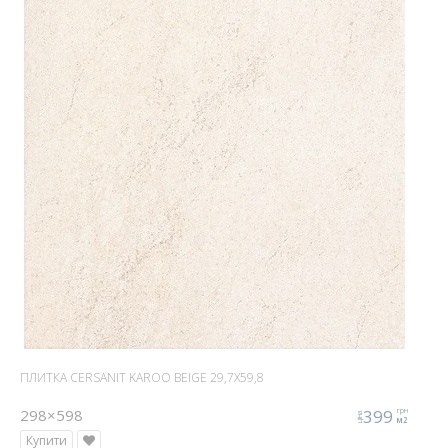
ПЛИТКА CERSANIT KAROO BEIGE 29,7X59,8
298×598
399
грн
ціна
м2
Купити