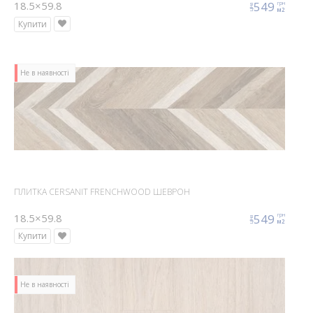
18.5×59.8
549
грн
ціна
м2
Купити
Не в наявності
ПЛИТКА CERSANIT FRENCHWOOD ШЕВРОН
18.5×59.8
549
грн
ціна
м2
Купити
Не в наявності