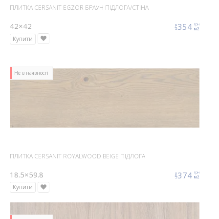
ПЛИТКА CERSANIT EGZOR БРАУН ПІДЛОГА/СТІНА
42×42
354
грн
ціна
м2
Купити
Не в наявності
ПЛИТКА CERSANIT ROYALWOOD BEIGE ПІДЛОГА
18.5×59.8
374
грн
ціна
м2
Купити