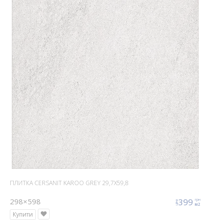
ПЛИТКА CERSANIT KAROO GREY 29,7X59,8
298×598
399
грн
ціна
м2
Купити