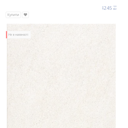
245
грн
ціна
м2
Купити
Не в наявності