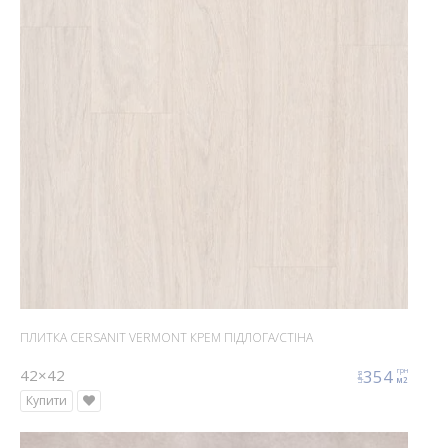
ПЛИТКА CERSANIT VERMONT КРЕМ ПІДЛОГА/СТІНА
42×42
354
грн
ціна
м2
Купити