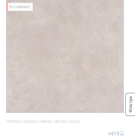
Не в наявності
Фільтри
ПЛИТКА CERSANIT DAPHNY BROWN 42X42
419
грн
ціна
м2