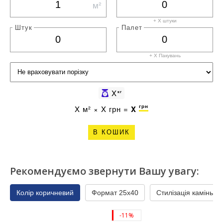
м²
+ X штуки
Штук
Палет
+ X
Пакувань
X
кг
грн
X
м² ×
X
грн =
X
В КОШИК
Рекомендуємо звернути Вашу увагу:
Колір коричневий
Формат 25x40
Стилізація камінь
-11%