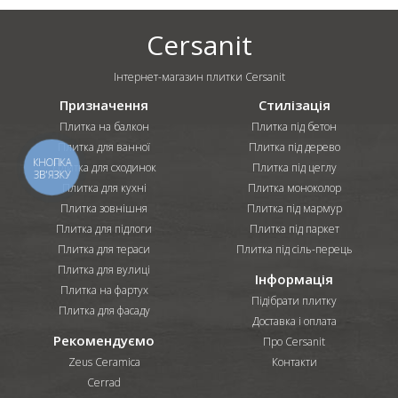
Cersanit
Інтернет-магазин плитки Cersanit
Призначення
Стилізація
Плитка на балкон
Плитка під бетон
Плитка для ванної
Плитка під дерево
КНОПКА
Плитка для сходинок
Плитка під цеглу
ЗВ'ЯЗКУ
Плитка для кухні
Плитка моноколор
Плитка зовнішня
Плитка під мармур
Плитка для підлоги
Плитка під паркет
Плитка для тераси
Плитка під сіль-перець
Плитка для вулиці
Інформація
Плитка на фартух
Підібрати плитку
Плитка для фасаду
Доставка і оплата
Рекомендуємо
Про Cersanit
Zeus Ceramica
Контакти
Cerrad