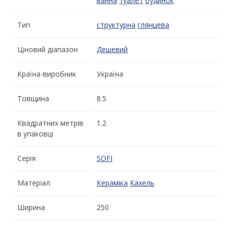
ванна
туалет
будинок
Тип
структурна
глянцева
Ціновий діапазон
Дешевий
Країна-виробник
Україна
Товщина
8.5
Квадратних метрів
1.2
в упаковці
Серія
SOFI
Матеріал
Кераміка
Кахель
Ширина
250