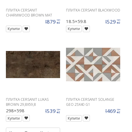
ПЛИТКА CERSANIT
ПЛИТКА CERSANIT BLACKWOOD
CHARMWOOD BROWN MAT
RECT 19, 8X119, 8 G1
879
18.5×59.8
529
грн
грн
ціна
ціна
м2
м2
Купити
Купити
ПЛИТКА CERSANIT LUKAS
ПЛИТКА CERSANIT SOLANGE
BROWN 29,8X59,8
GEO 25X40 G1
298×598
539
469
грн
грн
ціна
ціна
м2
м2
Купити
Купити