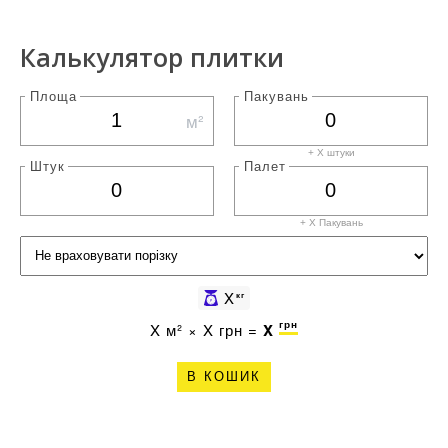
Калькулятор плитки
Площа
Пакувань
м²
+ X штуки
Штук
Палет
+ X
Пакувань
X
кг
грн
X
м² ×
X
грн =
X
В КОШИК