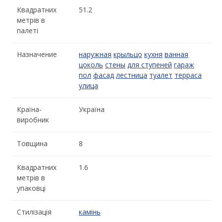
Квадратних
51.2
метрів в
палеті
Назначение
наружная
крыльцо
кухня
ванная
цоколь
стены
для ступеней
гараж
пол
фасад
лестница
туалет
терраса
улица
Країна-
Україна
виробник
Товщина
8
Квадратних
1.6
метрів в
упаковці
Стилізація
камінь