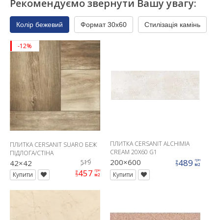
Рекомендуємо звернути Вашу увагу:
Колір бежевий
Формат 30x60
Стилізація камінь
-12%
ПЛИТКА CERSANIT ALCHIMIA
ПЛИТКА CERSANIT SUARO БЕЖ
CREAM 20X60 G1
ПІДЛОГА/СТІНА
200×600
489
грн
42×42
519
ціна
м2
457
грн
ціна
Купити
Купити
м2