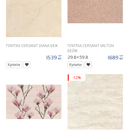
ПЛИТКА CERSANIT DIANA БЕЖ
ПЛИТКА CERSANIT MILTON
БЕЙЖ
539
29.8×59.8
689
грн
грн
ціна
ціна
м2
м2
Купити
Купити
-12%