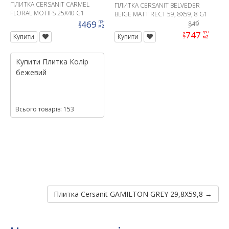
ПЛИТКА CERSANIT CARMEL
ПЛИТКА CERSANIT BELVEDER
FLORAL MOTIFS 25X40 G1
BEIGE MATT RECT 59, 8X59, 8 G1
469
грн
849
ціна
м2
747
грн
ціна
Купити
Купити
м2
Купити
Плитка
Колір
бежевий
Всього товарів: 153
Плитка Cersanit GAMILTON GREY 29,8X59,8 →