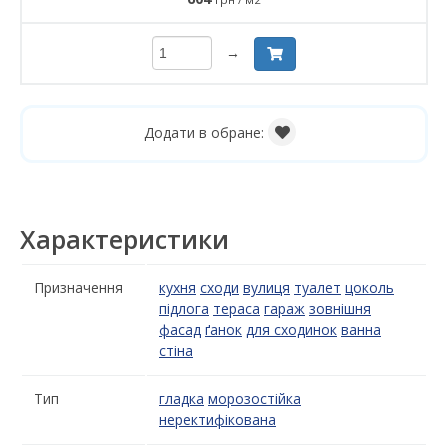
→
Додати в обране:
Характеристики
Призначення
кухня
сходи
вулиця
туалет
цоколь
підлога
тераса
гараж
зовнішня
фасад
ґанок
для сходинок
ванна
стіна
Тип
гладка
морозостійка
неректифікована