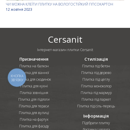
ЧИ МОЖНА КЛЕЇТИ ПЛИТКУ НА ВОЛОГОСТІЙКИЙ ГІПСОКАРТОН
12 жовтня 2023
Cersanit
Інтернет-магазин плитки Cersanit
Призначення
Стилізація
Плитка на балкон
Плитка під бетон
Плитка для ванної
Плитка під дерево
КНОПКА
Плитка для сходинок
Плитка під цеглу
ЗВ'ЯЗКУ
Плитка для кухні
Плитка моноколор
Плитка зовнішня
Плитка під мармур
Плитка для підлоги
Плитка під паркет
Плитка для тераси
Плитка під сіль-перець
Плитка для вулиці
Інформація
Плитка на фартух
Підібрати плитку
Плитка для фасаду
Доставка і оплата