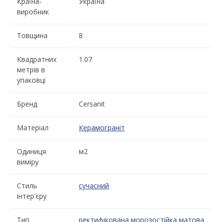
Країна-
Україна
виробник
Товщина
8
Квадратних
1.07
метрів в
упаковці
Бренд
Cersanit
Матеріал
Керамограніт
Одиниця
м2
виміру
Стиль
сучасний
інтер'єру
Тип
ректифікована
морозостійка
матова