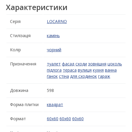
Характеристики
Серія
LOCARNO
Стилізація
камінь
Колір
чорний
Призначення
туалет
фасад
сходи
зовнішня
цоколь
підлога
тераса
вулиця
кухня
ванна
ґанок
стіна
для сходинок
гараж
Довжина
598
Форма плитки
квадрат
Формат
60x60
60х60
60x60