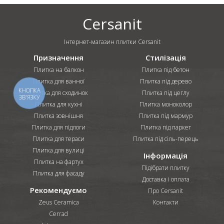
Cersanit
Інтернет-магазин плитки Cersanit
Призначення
Стилізація
Плитка на балкон
Плитка під бетон
Плитка для ванної
Плитка під дерево
КНОПКА
Плитка для сходинок
Плитка під цеглу
ЗВ'ЯЗКУ
Плитка для кухні
Плитка моноколор
Плитка зовнішня
Плитка під мармур
Плитка для підлоги
Плитка під паркет
Плитка для тераси
Плитка під сіль-перець
Плитка для вулиці
Інформація
Плитка на фартух
Підібрати плитку
Плитка для фасаду
Доставка і оплата
Рекомендуємо
Про Cersanit
Zeus Ceramica
Контакти
Cerrad