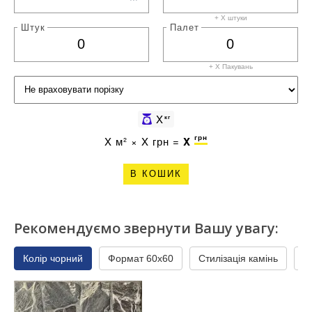
+ X штуки
Штук
Палет
+ X
Пакувань
X
кг
грн
X
м² ×
X
грн =
X
В КОШИК
Рекомендуємо звернути Вашу увагу:
Колір чорний
Формат 60x60
Стилізація камінь
П