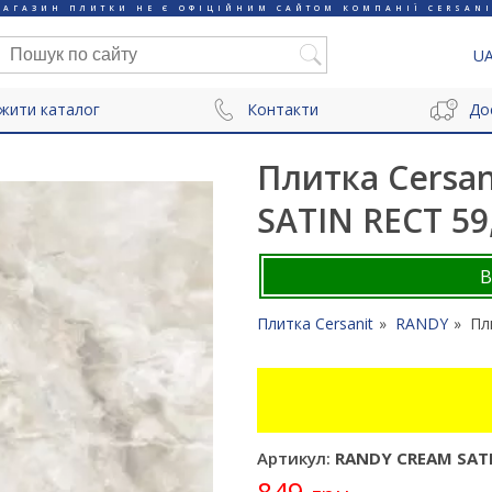
МАГАЗИН ПЛИТКИ НЕ Є ОФІЦІЙНИМ САЙТОМ КОМПАНІЇ CERSANI
U
жити каталог
Контакти
До
Плитка Cersa
SATIN RECT 59,
Плитка Cersanit
RANDY
Пл
Артикул:
RANDY CREAM SATIN
849