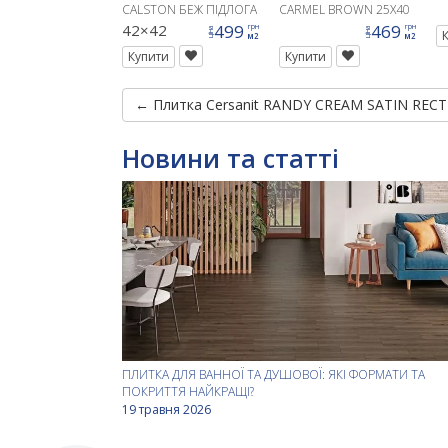
R
CALSTON БЕЖ ПІДЛОГА
CARMEL BROWN 25X40
G1
42×42
499
469
грн
грн
ціна
ціна
м2
м2
Купити
Купити
← Плитка Cersanit RANDY CREAM SATIN RECT 
Новини та статті
ПЛИТКА ДЛЯ ВАННОЇ ТА ДУШОВОЇ: ЯКІ ФОРМАТИ ТА
ПОКРИТТЯ НАЙКРАЩІ?
19 травня 2026