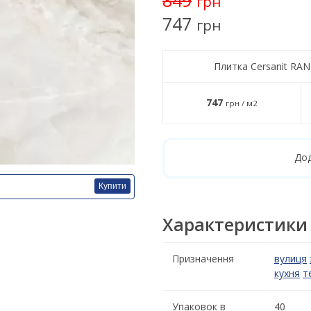
грн
747
грн
Плитка Cersanit RA
747
грн / м2
Дод
Купити
Характеристики
Призначення
вулиця
кухня
т
Упаковок в
40