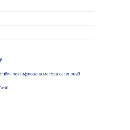
т
ий
стійка
ректифікована
матова
сатиновий
0x60