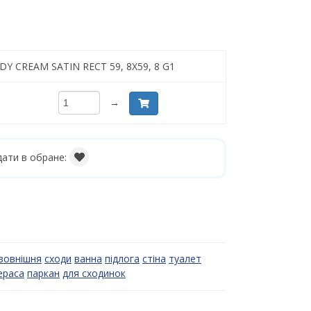
NDY CREAM SATIN RECT 59, 8X59, 8 G1
→
ати в обране:
зовнішня
сходи
ванна
підлога
стіна
туалет
ераса
паркан
для сходинок