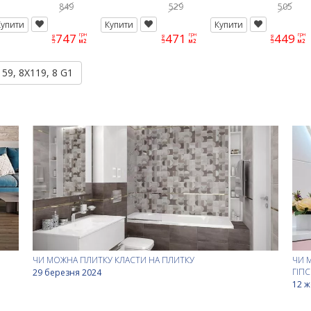
ECT 59, 8X59, 8 G1
5X59, 8 G1
20X60 G1
849
529
505
Купити
Купити
Купити
747
471
449
грн
грн
грн
ціна
ціна
ціна
м2
м2
м2
59, 8X119, 8 G1
ЧИ МОЖНА ПЛИТКУ КЛАСТИ НА ПЛИТКУ
ЧИ 
ГІП
29 березня 2024
12 ж