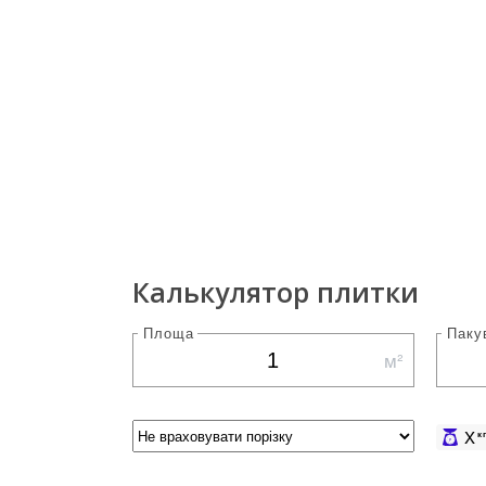
Калькулятор плитки
Площа
Паку
м²
X
к