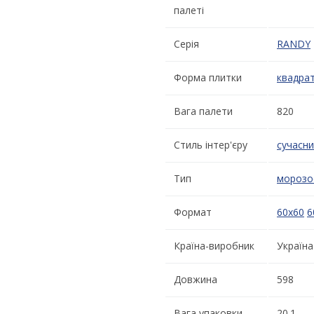
палеті
Серія
RANDY
Форма плитки
квадра
Вага палети
820
Стиль інтер'єру
сучасн
Тип
морозо
Формат
60x60
6
Країна-виробник
Україна
Довжина
598
Вага упаковки
20.1