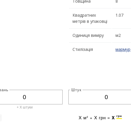
Товщина
8
Квадратних
1.07
метрів в упаковці
Одиниця виміру
м2
Стилізація
мармур
вань
Штук
+ X штуки
грн
X
м² ×
X
грн =
X
г