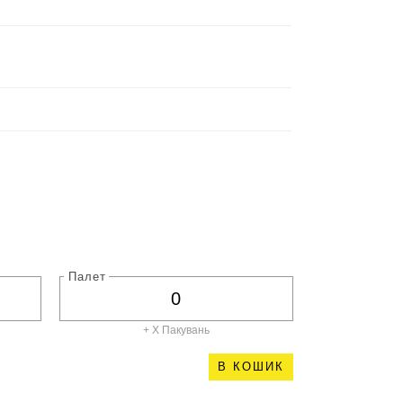
Палет
+ X
Пакувань
В КОШИК