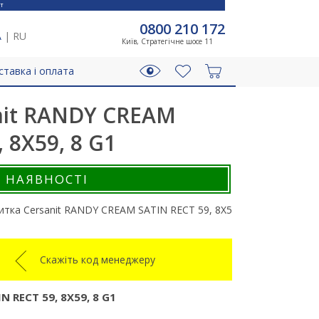
T
0800 210 172
A
|
RU
Київ, Стратегічне шосе 11
ставка і оплата
nit RANDY CREAM
 8X59, 8 G1
В НАЯВНОСТІ
итка Cersanit RANDY CREAM SATIN RECT 59, 8X59, 8 G1
Скажіть код менеджеру
 RECT 59, 8X59, 8 G1