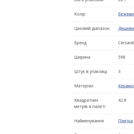
Колір
бежеви
Ціновий діапазон
Дешеви
Бренд
Cersanit
Ширина
598
Штук в упаковці
3
Матеріал
Керамо
Квадратних
42.8
метрів в палеті
Найменування
Плитка