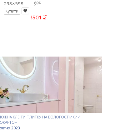
29,8X59,8
298×598
604
Купити
501
грн
ціна
м2
МОЖНА КЛЕЇТИ ПЛИТКУ НА ВОЛОГОСТІЙКИЙ
СОКАРТОН
овтня 2023