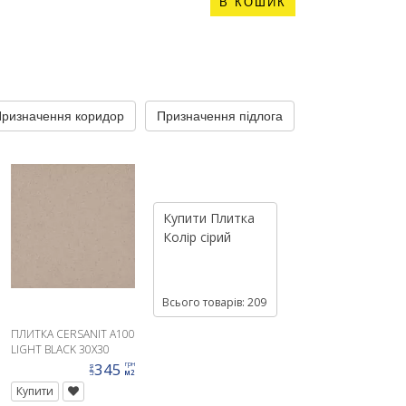
В КОШИК
ризначення коридор
Призначення підлога
Призначення с
Купити
Плитка
Колір
сірий
Всього товарів: 209
ПЛИТКА CERSANIT A100
LIGHT BLACK 30X30
345
грн
ціна
м2
Купити