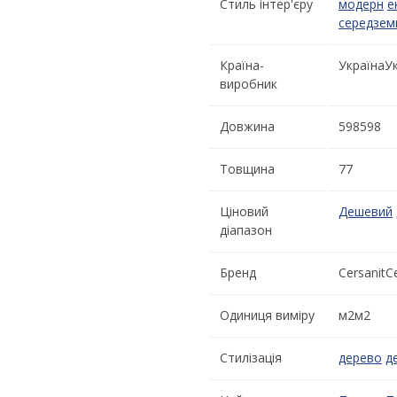
Стиль інтер'єру
модерн
е
середзем
Країна-
УкраїнаУ
виробник
Довжина
598598
Товщина
77
Ціновий
Дешевий
діапазон
Бренд
CersanitC
Одиниця виміру
м2м2
Стилізація
дерево
д