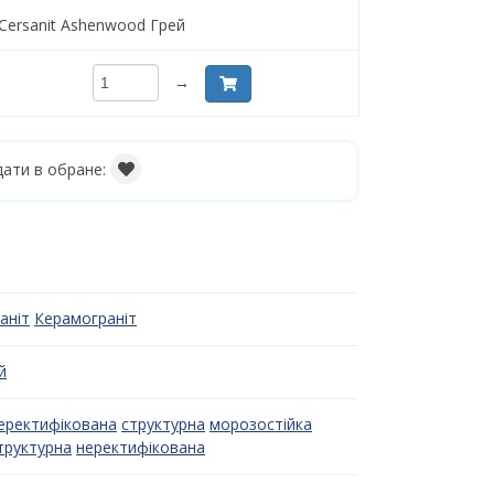
Cersanit Ashenwood Грей
→
ати в обране:
аніт
Керамограніт
й
еректифікована
структурна
морозостійка
труктурна
неректифікована