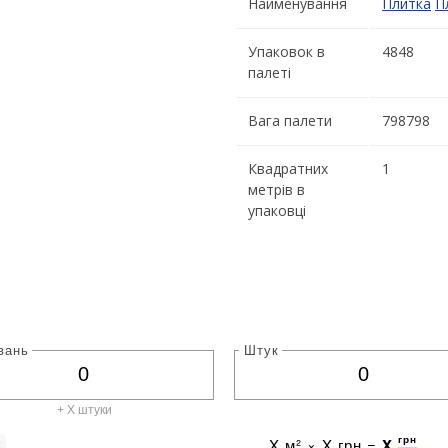
Найменування
Плитка
П
Упаковок в
4848
палеті
Вага палети
798798
Квадратних
1
метрів в
упаковці
вань
Штук
+ X штуки
грн
X
м² ×
X
грн =
X
г