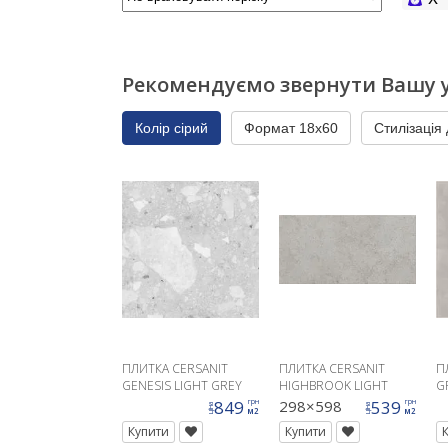
Рекомендуємо звернути Вашу у
Колір сірий
Формат 18x60
Стилізація
ПЛИТКА CERSANIT
ПЛИТКА CERSANIT
П
GENESIS LIGHT GREY
HIGHBROOK LIGHT
G
MATT RECT 60X60
GREY 29,8X59,8
5
849
298×598
539
грн
грн
ціна
ціна
м2
м2
Купити
Купити