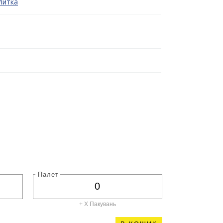
литка
Палет
+ X
Пакувань