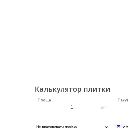
Калькулятор плитки
Площа
Паку
м²
X
к