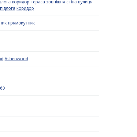
длога
коридор
тераса
зовнішня
стіна
вулиця
підлога
коридор
ник
прямокутник
od
Ashenwood
x60