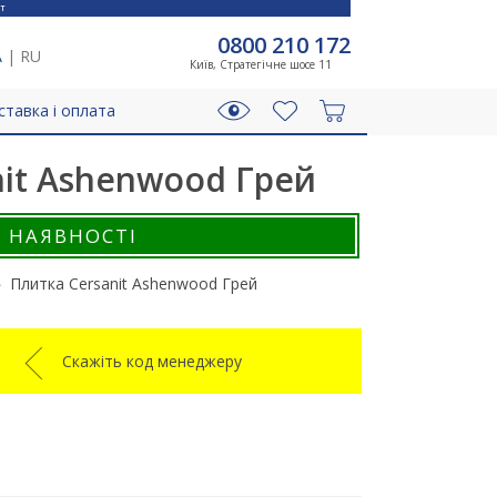
T
0800 210 172
A
|
RU
Київ, Стратегічне шосе 11
ставка і оплата
nit Ashenwood Грей
В НАЯВНОСТІ
Плитка Cersanit Ashenwood Грей
Скажіть код менеджеру