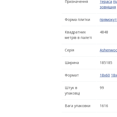
Призначення
тераса
пі
зовнішня
Форма плитки
прямокут
Квадратних
4848
метрів в палеті
Серія
Ashenwo
Ширина
185185
Формат
18x60
18
Штук в
99
упаковці
Вага упаковки
1616