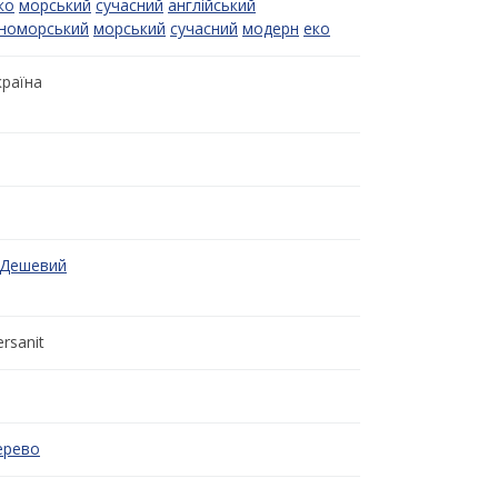
ко
морський
сучасний
англійський
номорський
морський
сучасний
модерн
еко
країна
Дешевий
ersanit
ерево