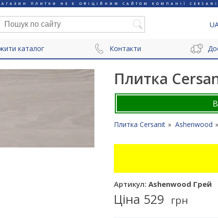
МАГАЗИН ПЛИТКИ НЕ Є ОФІЦІЙНИМ САЙТОМ КОМПАНІЇ CERSANI
U
жити каталог
Контакти
До
Плитка Cersa
Плитка Cersanit
Ashenwood
Артикул:
Ashenwood Грей
Ціна
529
грн