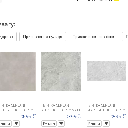
вагу:
 дерево
Призначення вулиця
Призначення зовнішня
П
ЛИТКА CERSANIT
ПЛИТКА CERSANIT
ПЛИТКА CERSANIT
PTU 603 LIGHT GREY
ALDO LIGHT GREY MATT
STARLIGHT LIHGT GREY
9,8X59,8
30X30
MATT 30X60
699
399
539
грн
грн
грн
ціна
ціна
ціна
м2
м2
м2
Купити
Купити
Купити