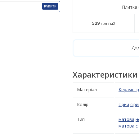
Плитка 
Купити
529
грн / м2
Дод
Характеристики
Матеріал
Керамогр
Колір
сірий
сіри
Тип
матова
н
матова
с