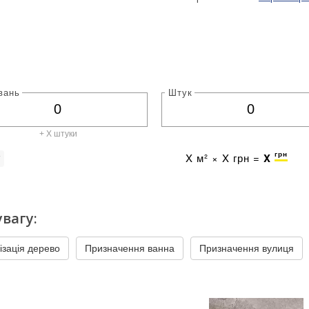
вань
Штук
+ X штуки
грн
X
м² ×
X
грн =
X
г
вагу:
ізація дерево
Призначення ванна
Призначення вулиця