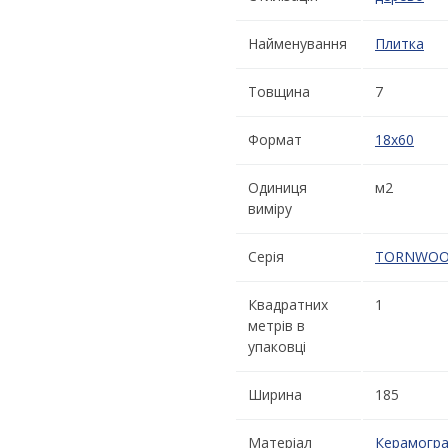
Найменування
Плитка
Товщина
7
Формат
18x60
Одиниця
м2
виміру
Серія
TORNWO
Квадратних
1
метрів в
упаковці
Ширина
185
Матеріал
Керамогра