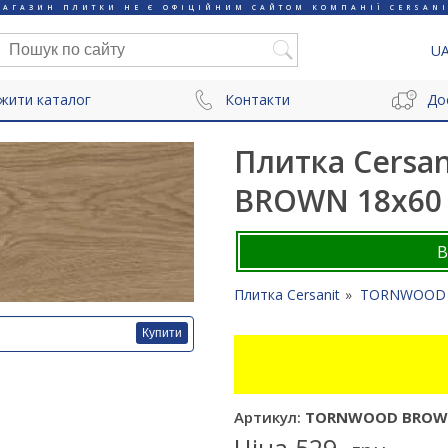
МАГАЗИН ПЛИТКИ НЕ Є ОФІЦІЙНИМ САЙТОМ КОМПАНІЇ CERSANI
U
жити каталог
Контакти
До
Плитка Cers
BROWN 18x60
Плитка Cersanit
TORNWOOD
Купити
Артикул:
TORNWOOD BROWN
Ціна
529