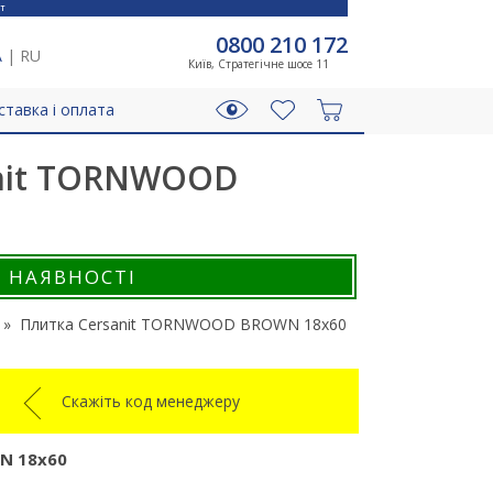
T
0800 210 172
A
|
RU
Київ, Стратегічне шосе 11
ставка і оплата
anit TORNWOOD
В НАЯВНОСТІ
Плитка Cersanit TORNWOOD BROWN 18x60
Скажіть код менеджеру
 18x60