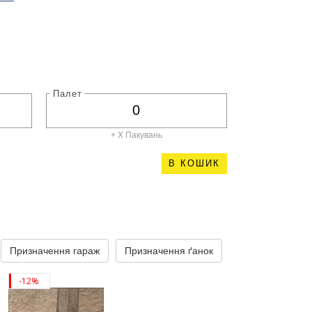
Палет
+ X
Пакувань
В КОШИК
Призначення гараж
Призначення ґанок
Призначення дл
-12%