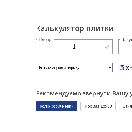
Калькулятор плитки
Площа
Паку
м²
X
к
Рекомендуємо звернути Вашу у
Колір коричневий
Формат 18x60
Стил