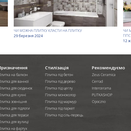
ЧИ МОЖНА ПЛИТКУ КЛАСТИ НА ПЛИТКУ
ЧИ 
ГІП
29 березня 2024
12 ж
Призначення
Стилізація
Рекомендуємо
Плитка на балкон
Плитка під бетон
Zeus Ceramica
Плитка для ванної
Плитка під дерево
Cerrad
Плитка для сходинок
Плитка під цеглу
Intercerama
литка для кухні
Плитка моноколор
PLITKASHOP
Плитка зовнішня
Плитка під мармур
Opoczno
литка для підлоги
Плитка під паркет
Плитка для тераси
Плитка під сіль-перець
Плитка для вулиці
Плитка на фартух