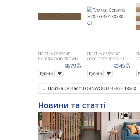
ПЛИТКА CERSANIT
ПЛИТКА CERSANIT
П
EMBERWOOD BROWN
H200 GREY 30X30 G1
S
MAT RECT 19, 8X119, 8
S
879
345
грн
грн
ціна
ціна
м2
м2
G1
Купити
Купити
← Плитка Cersanit TORNWOOD BEIGE 18x60
Новини та статті