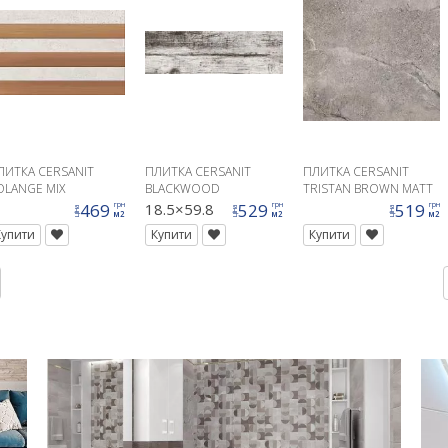
ЛИТКА CERSANIT
ПЛИТКА CERSANIT
ПЛИТКА CERSANIT
OLANGE MIX
BLACKWOOD
TRISTAN BROWN MATT
TRUCTURE 25X40 G1
42X42
469
18.5×59.8
529
519
грн
грн
грн
ціна
ціна
ціна
м2
м2
м2
Купити
Купити
Купити