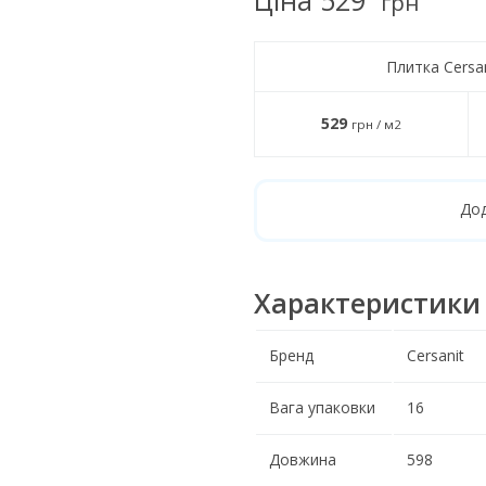
грн
Плитка Cers
529
грн / м2
Дод
Характеристики
Бренд
Cersanit
Вага упаковки
16
Довжина
598