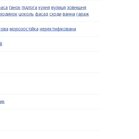
раса
ґанок
підлога
кухня
вулиця
зовнішня
сходинок
цоколь
фасад
сходи
ванна
гараж
това
морозостійка
неректифікована
й
ик