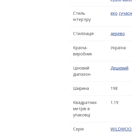
Стиль
еко
сучас
інтер'єру
Стилізація
дерево
Країна-
Україна
виробник
Ціновий
Дешевий
діапазон
Ширина
198
Квадратних
1.19
метрів в
упаковці
Серія
WILDWOO