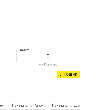
Палет
+ X
Пакувань
В КОШИК
аж
Призначення ґанок
Призначення для сходинок
Пр