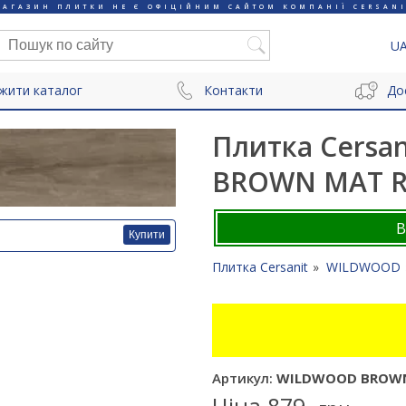
МАГАЗИН ПЛИТКИ НЕ Є ОФІЦІЙНИМ САЙТОМ КОМПАНІЇ CERSANI
U
жити каталог
Контакти
До
Плитка Cersa
BROWN MAT RE
Купити
Плитка Cersanit
WILDWOOD
Артикул:
WILDWOOD BROWN M
Ціна
879