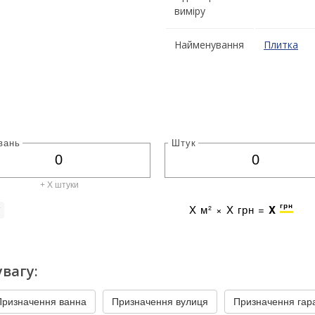
виміру
Найменування
Плитка
вань
Штук
+ X штуки
грн
X
м² ×
X
грн =
X
г
вагу:
Призначення ванна
Призначення вулиця
Призначення гар