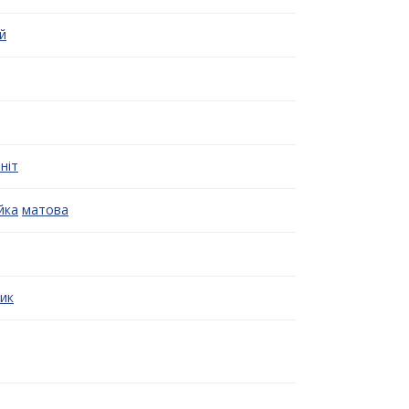
й
ніт
йка
матова
ик