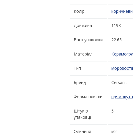
Колір
коричневи
Довжина
1198
Вага упаковки
22.65
Матеріал
Керамогра
Тип
морозості
Бренд
Cersanit
Форма плитки
прямокутн
Штук в
5
упаковці
Одиниця
м2