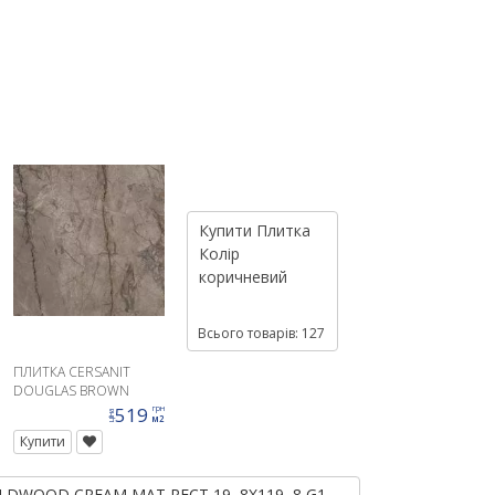
Купити
Плитка
Колір
коричневий
Всього товарів: 127
ПЛИТКА CERSANIT
DOUGLAS BROWN
MATT 42X42
519
грн
ціна
м2
Купити
WILDWOOD CREAM MAT RECT 19, 8X119, 8 G1 →