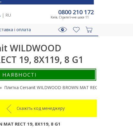
T
0800 210 172
A
|
RU
Київ, Стратегічне шосе 11
ставка і оплата
nit WILDWOOD
CT 19, 8X119, 8 G1
В НАЯВНОСТІ
Плитка Cersanit WILDWOOD BROWN MAT RECT 19, 8X119, 8 G1
Скажіть код менеджеру
AT RECT 19, 8X119, 8 G1