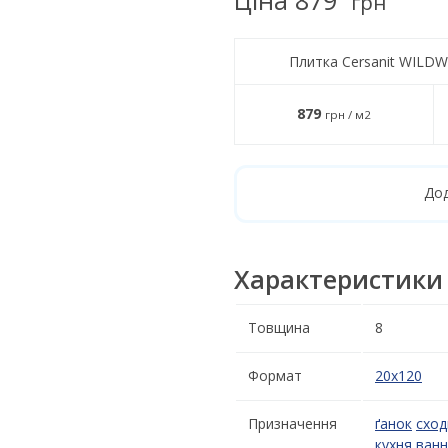
грн
Плитка Cersanit WILD
879
грн / м2
Дод
Характеристики
Товщина
8
Формат
20x120
Призначення
ґанок
сход
кухня
ванн