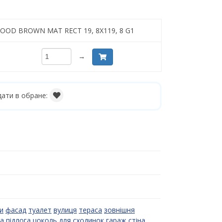
WOOD BROWN MAT RECT 19, 8X119, 8 G1
→
ати в обране:
и
фасад
туалет
вулиця
тераса
зовнішня
а
підлога
цоколь
для сходинок
гараж
стіна