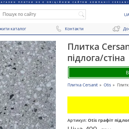
МАГАЗИН ПЛИТКИ НЕ Є ОФІЦІЙНИМ САЙТОМ КОМПАНІЇ CERSANI
U
жити каталог
Контакти
До
Плитка Cersani
підлога/стіна
Плитка Cersanit
Otis
Плитка
Артикул:
Otis графіт підло
Ціна
499