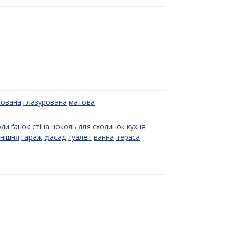
кована
глазурована
матова
оди
ґанок
стіна
цоколь
для сходинок
кухня
нішня
гараж
фасад
туалет
ванна
тераса