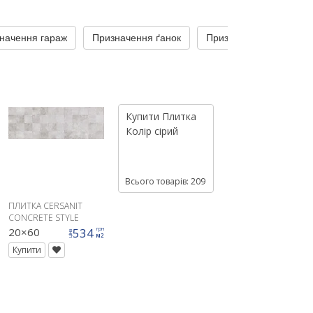
начення гараж
Призначення ґанок
Призначення для сход
Купити
Плитка
Колір
сірий
Всього товарів: 209
ПЛИТКА CERSANIT
CONCRETE STYLE
STRUCTURE СТІНА
20×60
534
грн
ціна
м2
Купити