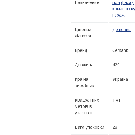
Назначение
пол
фасад
крыльцо
к
гараж
Ціновий
Дешевий
діапазон
Бренд
Cersanit
Довжина
420
Країна-
Україна
виробник
Квадратних
1.41
метрів в
упаковці
Вага упаковки
28