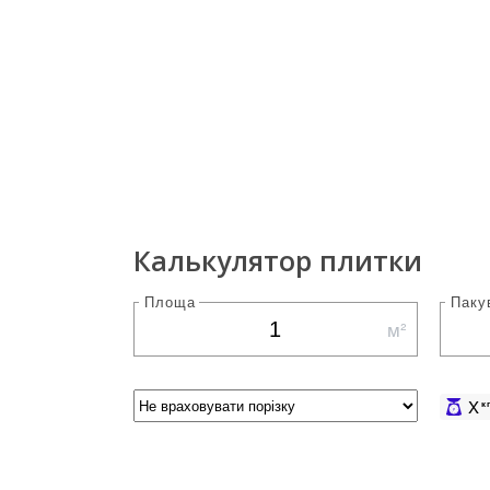
Калькулятор плитки
Площа
Паку
м²
X
к