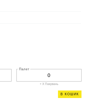
Палет
+ X
Пакувань
В КОШИК