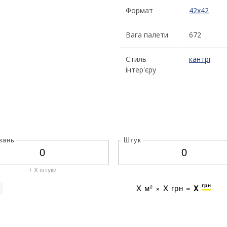
Формат
42x42
Вага палети
672
Стиль
кантрі
інтер'єру
вань
Штук
+ X штуки
грн
X
м² ×
X
грн =
X
г