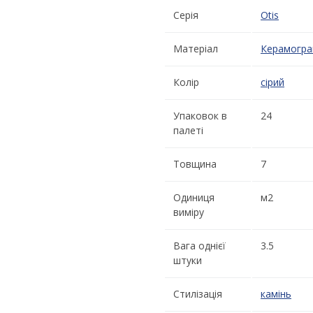
Серія
Otis
Матеріал
Керамогра
Колір
сірий
Упаковок в
24
палеті
Товщина
7
Одиниця
м2
виміру
Вага однієї
3.5
штуки
Стилізація
камінь