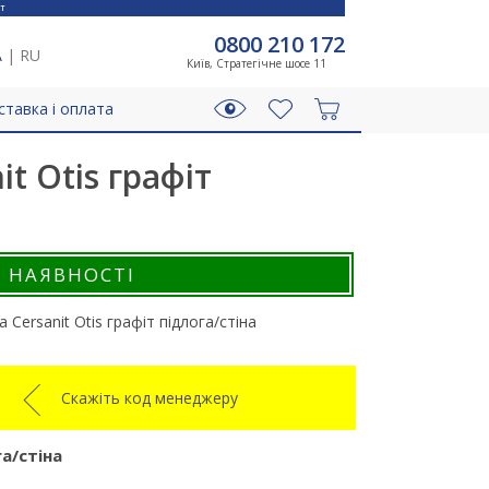
T
0800 210 172
A
|
RU
Київ, Стратегічне шосе 11
ставка і оплата
t Otis графіт
В НАЯВНОСТІ
 Cersanit Otis графіт підлога/стіна
Скажіть код менеджеру
га/стіна