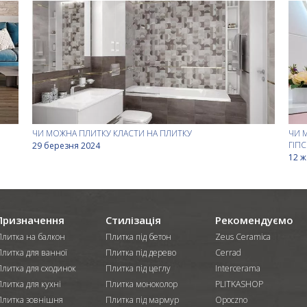
ЧИ МОЖНА ПЛИТКУ КЛАСТИ НА ПЛИТКУ
ЧИ 
ГІП
29 березня 2024
12 ж
Призначення
Стилізація
Рекомендуємо
Плитка на балкон
Плитка під бетон
Zeus Ceramica
Плитка для ванної
Плитка під дерево
Cerrad
Плитка для сходинок
Плитка під цеглу
Intercerama
литка для кухні
Плитка моноколор
PLITKASHOP
Плитка зовнішня
Плитка під мармур
Opoczno