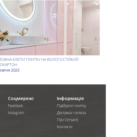
МОЖНА КЛЕЇТИ ПЛИТКУ НА ВОЛОГОСТІЙКИЙ
СОКАРТОН
овтня 2023
Соцмережі
Інформація
Facebook
Підібрати плитку
Instagram
Доставка і оплата
Про Cersanit
Контакти