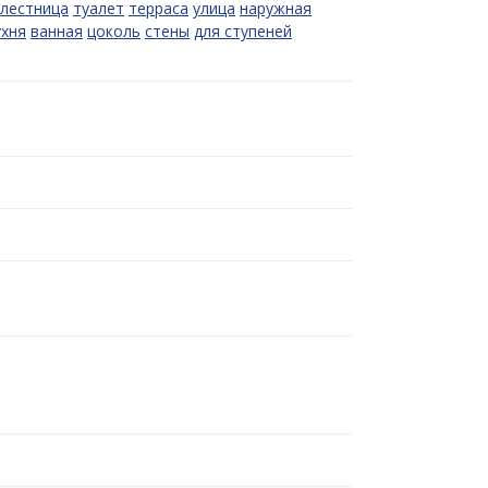
лестница
туалет
терраса
улица
наружная
ухня
ванная
цоколь
стены
для ступеней