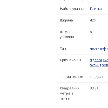
Найменування
Плитка
Ширина
420
Штук в
8
упаковці
Тип
неректифі
Призначення
підлога
сх
вулиця
зов
Форма плитки
квадрат
Квадратних
33.84
метрів в
палеті