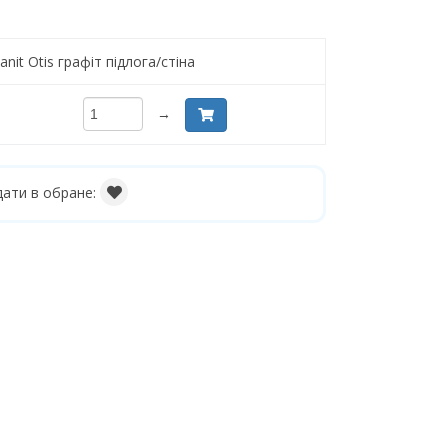
nit Otis графіт підлога/стіна
→
ати в обране: