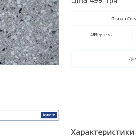
грн
Плитка Cersa
499
грн / м2
Дод
Купити
Характеристики