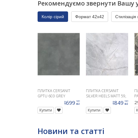
Рекомендуємо звернути Вашу у
Колір сірий
Формат 42x42
Стилізація 
ПЛИТКА CERSANIT
ПЛИТКА CERSANIT
П
GPTU 603 GREY
SILVER HEELS MATT 59,
P
59,8X59,8
8X59, 8 G1
699
849
2
грн
грн
ціна
ціна
м2
м2
Купити
Купити
Новини та статті