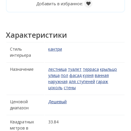
Добавить в избранное:
Характеристики
Стиль
кантри
интерьера
Назначение
лестница
туалет
терраса
крыльцо
улица
пол
фасад
кухня
ванная
наружная
для ступеней
гараж
цоколь
стены
Ценовой
Дешевый
диапазон
Квадратных
33.84
метров в