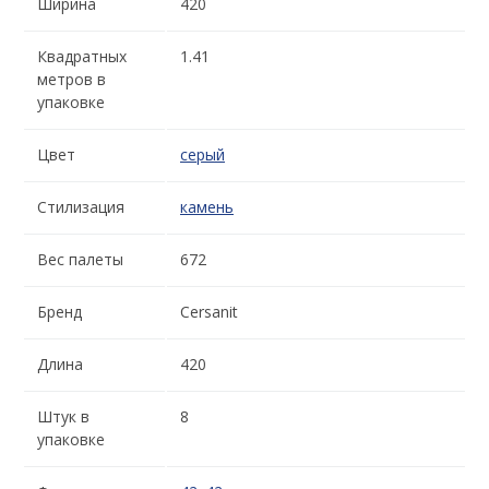
Ширина
420
Квадратных
1.41
метров в
упаковке
Цвет
серый
Стилизация
камень
Вес палеты
672
Бренд
Cersanit
Длина
420
Штук в
8
упаковке