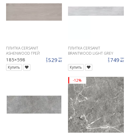
ПЛИТКА CERSANIT
ПЛИТКА CERSANIT
ASHENWOOD ГРЕЙ
BRANTWOOD LIGHT GREY
20X120
185×598
529
749
грн
грн
цена
цена
м2
м2
Купить
Купить
-12%