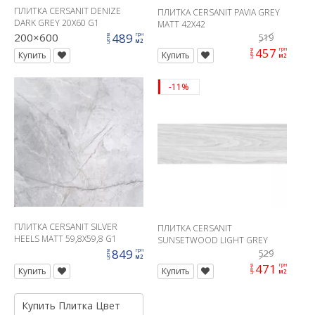
ПЛИТКА CERSANIT DENIZE
ПЛИТКА CERSANIT PAVIA GREY
DARK GREY 20X60 G1
MATT 42X42
200×600
489
грн
519
цена
м2
457
грн
цена
Купить
Купить
м2
-11%
ПЛИТКА CERSANIT SILVER
ПЛИТКА CERSANIT
HEELS MATT 59,8X59,8 G1
SUNSETWOOD LIGHT GREY
849
18X60
грн
529
цена
м2
471
грн
цена
Купить
Купить
м2
Купить
Плитка
Цвет