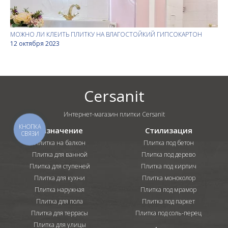
МОЖНО ЛИ КЛЕИТЬ ПЛИТКУ НА ВЛАГОСТОЙКИЙ ГИПСОКАРТОН
12 октября 2023
Cersanit
Интернет-магазин плитки Cersanit
КНОПКА
Назначение
Стилизация
СВЯЗИ
Плитка на балкон
Плитка под бетон
Плитка для ванной
Плитка под дерево
Плитка для ступеней
Плитка под кирпич
Плитка для кухни
Плитка моноколор
Плитка наружная
Плитка под мрамор
Плитка для пола
Плитка под паркет
Плитка для террасы
Плитка под соль-перец
Плитка для улицы