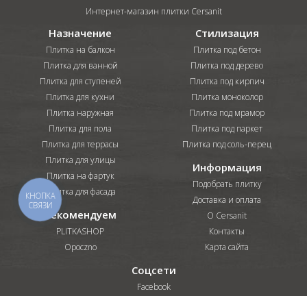
Интернет-магазин плитки Cersanit
Назначение
Стилизация
Плитка на балкон
Плитка под бетон
Плитка для ванной
Плитка под дерево
Плитка для ступеней
Плитка под кирпич
Плитка для кухни
Плитка моноколор
Плитка наружная
Плитка под мрамор
Плитка для пола
Плитка под паркет
Плитка для террасы
Плитка под соль-перец
Плитка для улицы
Информация
Плитка на фартук
Подобрать плитку
Плитка для фасада
КНОПКА
Доставка и оплата
СВЯЗИ
Рекомендуем
О Cersanit
PLITKASHOP
Контакты
Opoczno
Карта сайта
Соцсети
Facebook
Instagram