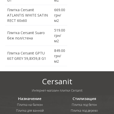
G1
м2
Плитка Cersanit
669.00
ATLANTIS WHITE SATIN
грн/
RECT 60x60
м2
519.00
Плитка Cersanit Suaro
грн/
беж пол/стена
м2
849.00
Плитка Cersanit GPTU
грн/
607 GREY 59,8X59,8 G1
м2
Cersanit
Интернет-магазин плитки Cersanit
Назначение
Стилизация
Плитка на балкон
Плитка под бетон
Плитка для ванной
Плитка под дерево