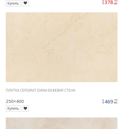
378
грн
цена
Купить
м2
ПЛИТКА CERSANIT DIANA БЕЖЕВАЯ СТЕНА
250×400
469
грн
цена
м2
Купить