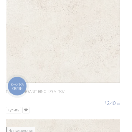
ПЛИТКА CERSANIT BINO КРЕМ ПОЛ
240
грн
цена
м2
Купить
Не производится