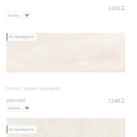
205
грн
цена
м2
Купить
Не производится
ПЛИТКА CERSANIT SIENA BEIGE
200×600
246
грн
цена
м2
Купить
Не производится