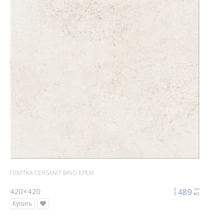
ПЛИТКА CERSANIT BINO КРЕМ
420×420
489
грн
цена
м2
Купить