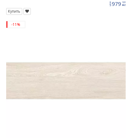
979
грн
цена
м2
Купить
-11%