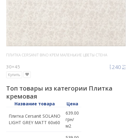
ПЛИТКА CERSANIT BINO КРЕМ МАЛЕНЬКИЕ ЦВЕТЫ СТЕНА
30×45
240
грн
цена
м2
Купить
Топ товары из категории Плитка
кремовая
Название товара
Цена
639.00
Плитка Cersanit SOLANO
грн/
LIGHT GREY MATT 60x60
м2
539.00