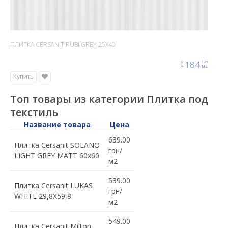
ПЛИТКА CERSANIT RUBI GREY 25X40
184
грн
цена
м2
Купить
Топ товары из категории Плитка под
текстиль
Название товара
Цена
639.00
Плитка Cersanit SOLANO
грн/
LIGHT GREY MATT 60x60
м2
539.00
Плитка Cersanit LUKAS
грн/
WHITE 29,8X59,8
м2
549.00
Плитка Cersanit Milton