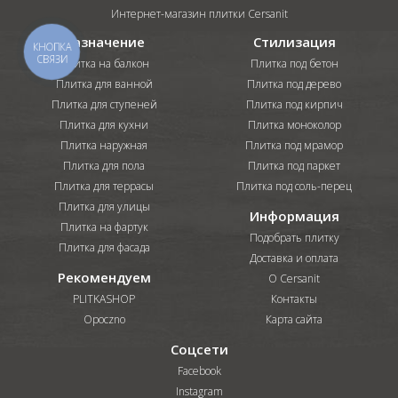
Интернет-магазин плитки Cersanit
Назначение
Стилизация
КНОПКА
СВЯЗИ
Плитка на балкон
Плитка под бетон
Плитка для ванной
Плитка под дерево
Плитка для ступеней
Плитка под кирпич
Плитка для кухни
Плитка моноколор
Плитка наружная
Плитка под мрамор
Плитка для пола
Плитка под паркет
Плитка для террасы
Плитка под соль-перец
Плитка для улицы
Информация
Плитка на фартук
Подобрать плитку
Плитка для фасада
Доставка и оплата
Рекомендуем
О Cersanit
PLITKASHOP
Контакты
Opoczno
Карта сайта
Соцсети
Facebook
Instagram