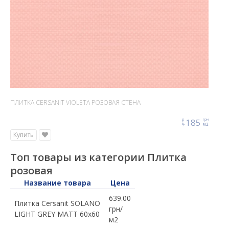
ПЛИТКА CERSANIT VIOLETA РОЗОВАЯ СТЕНА
185
грн
цена
м2
Купить
Топ товары из категории Плитка
розовая
Название товара
Цена
639.00
Плитка Cersanit SOLANO
грн/
LIGHT GREY MATT 60x60
м2