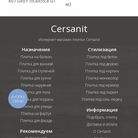
607 GREY 59,8X59,8 G1
м2
Cersanit
Интернет-магазин плитки Cersanit
Назначение
Стилизация
Плитка на балкон
Плитка под бетон
Плитка для ванной
Плитка под дерево
Плитка для ступеней
Плитка под кирпич
Плитка для кухни
Плитка моноколор
Плитка наружная
Плитка под мрамор
Плитка для пола
Плитка под паркет
КНОПКА
Плитка для террасы
Плитка под соль-перец
СВЯЗИ
Плитка для улицы
Информация
Плитка на фартук
Подобрать плитку
Плитка для фасада
Доставка и оплата
Рекомендуем
О Cersanit