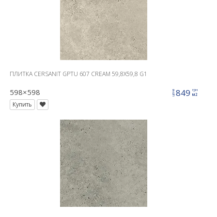
ПЛИТКА CERSANIT GPTU 607 CREAM 59,8X59,8 G1
598×598
849
грн
цена
м2
Купить