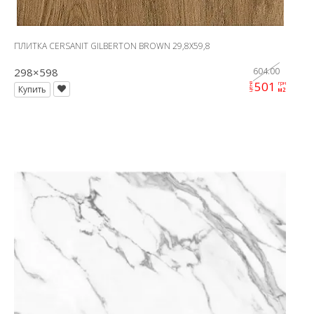
ПЛИТКА CERSANIT GILBERTON BROWN 29,8X59,8
298×598
604.00
501
грн
цена
Купить
м2