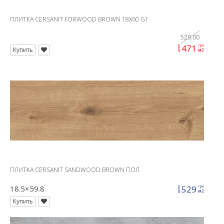
ПЛИТКА CERSANIT FORWOOD BROWN 18X60 G1
529.00
471
грн
цена
Купить
м2
ПЛИТКА CERSANIT SANDWOOD BROWN ПОЛ
18.5×59.8
529
грн
цена
м2
Купить