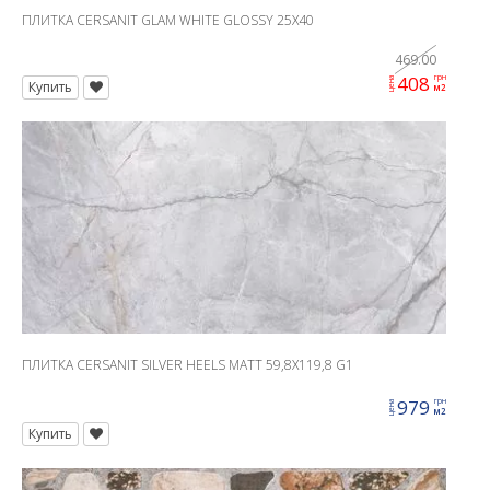
ПЛИТКА CERSANIT GLAM WHITE GLOSSY 25X40
469.00
408
грн
цена
Купить
м2
ПЛИТКА CERSANIT SILVER HEELS MATT 59,8X119,8 G1
979
грн
цена
м2
Купить