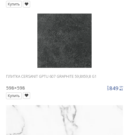
Купить
ПЛИТКА CERSANIT GPTU 607 GRAPHITE 59,8X59,8 G1
598×598
849
грн
цена
м2
Купить