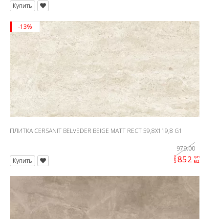
Купить
-13%
ПЛИТКА CERSANIT BELVEDER BEIGE MATT RECT 59,8X119,8 G1
979.00
852
грн
цена
Купить
м2