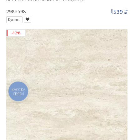
298×598
539
грн
цена
м2
Купить
-12%