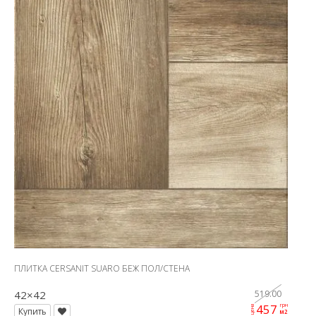
ПЛИТКА CERSANIT SUARO БЕЖ ПОЛ/СТЕНА
42×42
519.00
457
грн
цена
Купить
м2