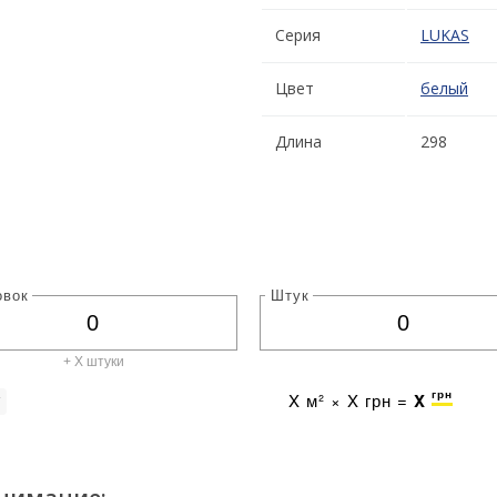
Серия
LUKAS
Цвет
белый
Длина
298
овок
Штук
+ X штуки
грн
X
м² ×
X
грн =
X
г