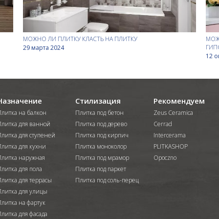
МОЖНО ЛИ ПЛИТКУ КЛАСТЬ НА ПЛИТКУ
МОЖ
ГИП
29 марта 2024
12 о
Назначение
Стилизация
Рекомендуем
Плитка на балкон
Плитка под бетон
Zeus Ceramica
Плитка для ванной
Плитка под дерево
Cerrad
Плитка для ступеней
Плитка под кирпич
Intercerama
Плитка для кухни
Плитка моноколор
PLITKASHOP
Плитка наружная
Плитка под мрамор
Opoczno
Плитка для пола
Плитка под паркет
Плитка для террасы
Плитка под соль-перец
Плитка для улицы
Плитка на фартук
Плитка для фасада