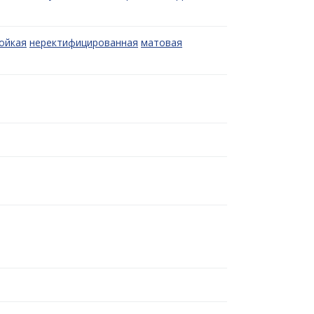
ойкая
неректифицированная
матовая