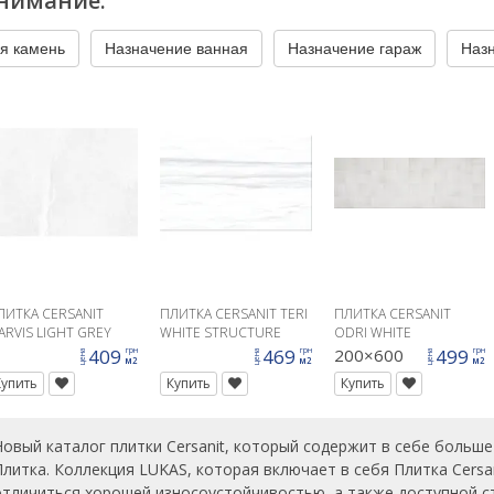
нимание:
я камень
Назначение ванная
Назначение гараж
Назн
ЛИТКА CERSANIT
ПЛИТКА CERSANIT TERI
ПЛИТКА CERSANIT
ARVIS LIGHT GREY
WHITE STRUCTURE
ODRI WHITE
LOSSY 25X40
GLOSSY 25X40
STRUCTURE 20X60
409
469
200×600
499
грн
грн
грн
цена
цена
цена
м2
м2
м2
Купить
Купить
Купить
Новый каталог плитки Cersanit, который содержит в себе боль
Плитка. Коллекция LUKAS, которая включает в себя Плитка Cersa
отличиться хорошей износоустойчивостью, а также доступной с