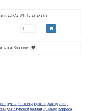
sanit LUKAS WHITE 29,8X29,8
→
ить в избранное:
пол
кухня
лестница
цоколь
фасад
улица
ены
для ступеней
ванная
крыльцо
терраса