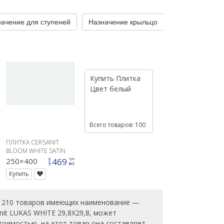
ачение для ступеней
Назначение крыльцо
Назначение ку
Купить
Плитка
Цвет
белый
Всего товаров: 100
ПЛИТКА CERSANIT
BLOOM WHITE SATIN
25X40
250×400
469
грн
цена
м2
Купить
ше 210 товаров имеющих наименование —
nit LUKAS WHITE 29,8X29,8, может
тоимостью, на этот товар она составляет