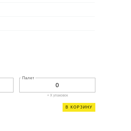
Палет
+ X
упаковок
В КОРЗИНУ