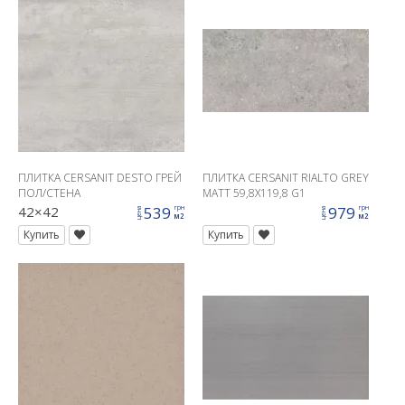
ПЛИТКА CERSANIT DESTO ГРЕЙ
ПЛИТКА CERSANIT RIALTO GREY
ПОЛ/СТЕНА
MATT 59,8X119,8 G1
42×42
539
979
грн
грн
цена
цена
м2
м2
Купить
Купить