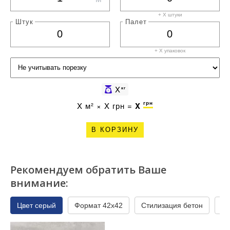
+ X штуки
Штук
Палет
+ X
упаковок
X
кг
грн
X
м² ×
X
грн =
X
В КОРЗИНУ
Рекомендуем обратить Ваше
внимание:
Цвет серый
Формат 42x42
Стилизация бетон
На