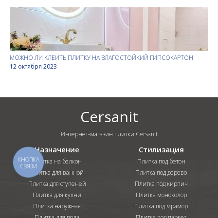
МОЖНО ЛИ КЛЕИТЬ ПЛИТКУ НА ВЛАГОСТОЙКИЙ ГИПСОКАРТОН
12 октября 2023
Cersanit
Интернет-магазин плитки Cersanit
Назначение
Стилизация
КНОПКА
Плитка на балкон
Плитка под бетон
СВЯЗИ
Плитка для ванной
Плитка под дерево
Плитка для ступеней
Плитка под кирпич
Плитка для кухни
Плитка моноколор
Плитка наружная
Плитка под мрамор
Плитка для пола
Плитка под паркет