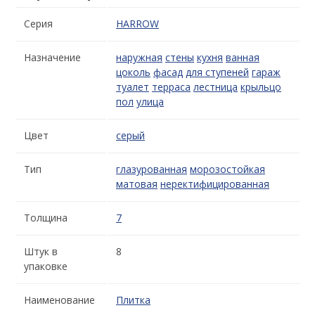
Серия
HARROW
Назначение
наружная
стены
кухня
ванная
цоколь
фасад
для ступеней
гараж
туалет
терраса
лестница
крыльцо
пол
улица
Цвет
серый
Тип
глазурованная
морозостойкая
матовая
неректифицированная
Толщина
7
Штук в
8
упаковке
Наименование
Плитка