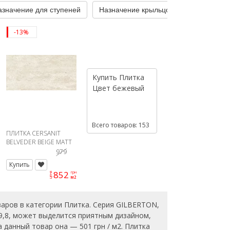
азначение для ступеней
Назначение крыльцо
Назначение
-13%
Купить
Плитка
Цвет
бежевый
Всего товаров: 153
ПЛИТКА CERSANIT
BELVEDER BEIGE MATT
RECT 59,8X119,8 G1
979
Купить
852
грн
цена
м2
аров в категории Плитка. Серия GILBERTON,
59,8, может выделится приятным дизайном,
 данный товар она — 501 грн / м2. Плитка