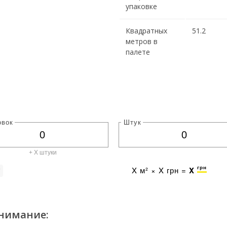
упаковке
Квадратных
51.2
метров в
палете
овок
Штук
+ X штуки
грн
X
м² ×
X
грн =
X
г
нимание: