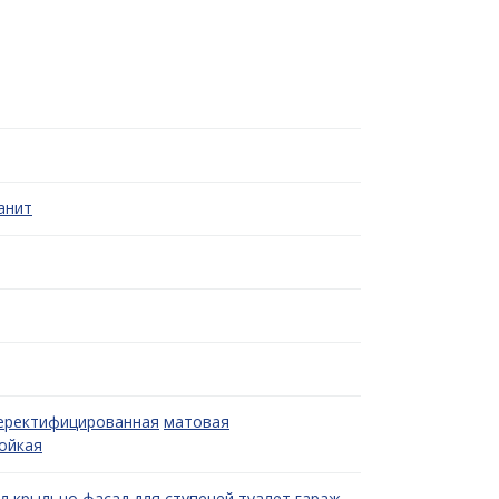
анит
еректифицированная
матовая
ойкая
л
крыльцо
фасад
для ступеней
туалет
гараж