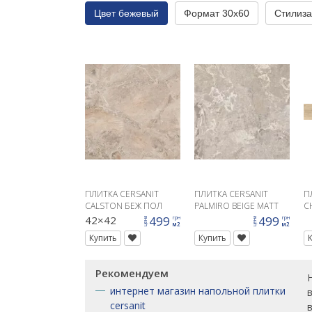
Цвет бежевый
Формат 30x60
Стилиза
ПЛИТКА CERSANIT
ПЛИТКА CERSANIT
П
CALSTON БЕЖ ПОЛ
PALMIRO BEIGE MATT
C
42X42
M
42×42
499
499
грн
грн
цена
цена
м2
м2
G
Купить
Купить
Рекомендуем
интернет магазин напольной плитки
cersanit