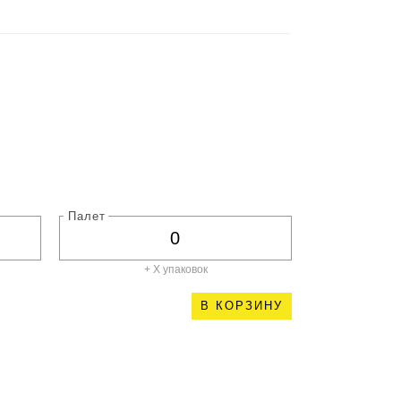
Палет
+ X
упаковок
В КОРЗИНУ