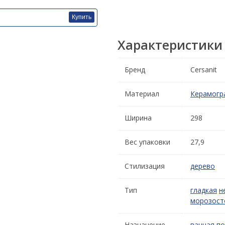
Купить
Характеристики
Бренд
Cersanit
Материал
Керамогр
Ширина
298
Вес упаковки
27,9
Стилизация
дерево
Тип
гладкая
н
морозост
Назначение
ванная
по