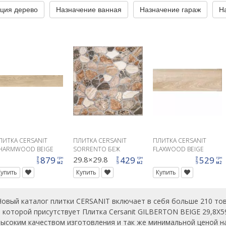
ция дерево
Назначение ванная
Назначение гараж
Н
ЛИТКА CERSANIT
ПЛИТКА CERSANIT
ПЛИТКА CERSANIT
HARMWOOD BEIGE
SORRENTO БЕЖ
FLAXWOOD BEIGE
AT RECT 19,8X119,8
18,5X59,8 G1
879
29.8×29.8
429
529
грн
грн
грн
цена
цена
цена
м2
м2
м2
1
Купить
Купить
Купить
Новый каталог плитки CERSANIT включает в себя больше 210 тов
в которой присутствует Плитка Cersanit GILBERTON BEIGE 29,8X
высоким качеством изготовления и так же минимальной ценой на