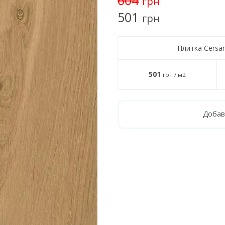
грн
501
грн
Плитка Cersa
501
грн / м2
Добав