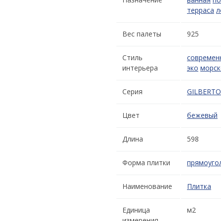
терраса
л
Вес палеты
925
Стиль
современ
интерьера
эко
морск
Серия
GILBERT
Цвет
бежевый
Длина
598
Форма плитки
прямоуго
Наименование
Плитка
Единица
м2
измерения