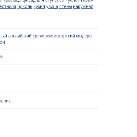
естница
цоколь
кухня
улица
стены
наружная
ный
английский
средиземноморский
модерн
ой
ON
льник