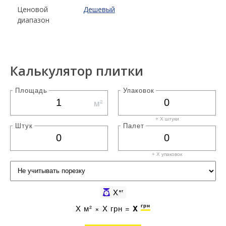
Ценовой
Дешевый
диапазон
Калькулятор плитки
Площадь
Упаковок
м²
+ X штуки
Штук
Палет
+ X
упаковок
X
кг
грн
X
м² ×
X
грн =
X