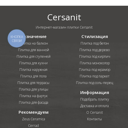
Cersanit
Интернет-магазин плитки Cersanit
Назначение
Стилизация
КНОПКА
СВЯЗИ
Плитка на балкон
Плитка под бетон
Плитка для ванной
Плитка под дерево
Плитка для ступеней
Плитка под кирпич
Плитка для кухни
Плитка моноколор
Плитка наружная
Плитка под мрамор
Плитка для пола
Плитка под паркет
Плитка для террасы
Плитка под соль-перец
Плитка для улицы
Информация
Плитка на фартук
Подобрать плитку
Плитка для фасада
Доставка и оплата
Рекомендуем
О Cersanit
Zeus Ceramica
Контакты
Cerrad