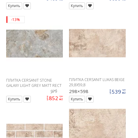
Купить
Купить
-13%
ПЛИТКА CERSANIT LUKAS BEIGE
ПЛИТКА CERSANIT STONE
29,8X59,8
GALAXY LIGHT GREY MATT RECT
59,8X119,8 G1
298×598
539
грн
979
цена
м2
852
грн
цена
Купить
Купить
м2