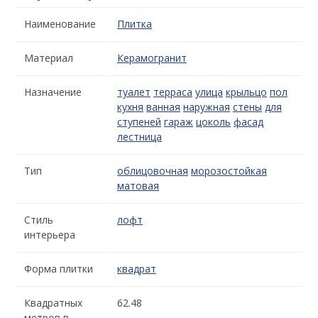
Наименование
Плитка
Материал
Керамогранит
Назначение
туалет
терраса
улица
крыльцо
пол
кухня
ванная
наружная
стены
для
ступеней
гараж
цоколь
фасад
лестница
Тип
облицовочная
морозостойкая
матовая
Стиль
лофт
интерьера
Форма плитки
квадрат
Квадратных
62.48
метров в