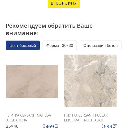
В КОРЗИНУ
Рекомендуем обратить Ваше
внимание:
Цвет бежевый
Формат 30x30
Стилизация бетон
ПЛИТКА CERSANIT MATILDA
ПЛИТКА CERSANIT PULSAR
BEIGE СТЕНА
BEIGE MATT RECT 60X60
25×40
469
639
грн
грн
цена
цена
м2
м2