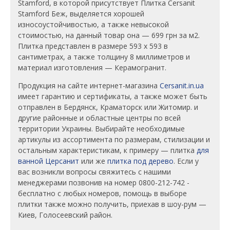
Stamford, в которой присутствует Плитка Cersanit
Stamford Беж, выделяется хорошей
износоустойчивостью, а также невысокой
стоимостью, на данный товар она — 699 грн за м2.
Плитка представлен в размере 593 х 593 в
сантиметрах, а также толщину 8 миллиметров и
материал изготовления — Керамогранит.
Продукция на сайте интернет-магазина
Cersanit.in.ua
имеет гарантию и сертификаты, а также может быть
отправлен в Бердянск, Краматорск или Житомир. и
другие районные и областные центры по всей
территории Украины. Выбирайте необходимые
артикулы из ассортимента по размерам, стилизации и
остальным характеристикам, к примеру — плитка
для
ванной Церсанит
или же
плитка под дерево
. Если у
вас возникли вопросы свяжитесь с нашими
менеджерами позвонив на номер 0800-212-742 -
бесплатно с любых номеров, помощь в выборе
плитки также можно получить, приехав в шоу-рум —
Киев, Голосеевский район.