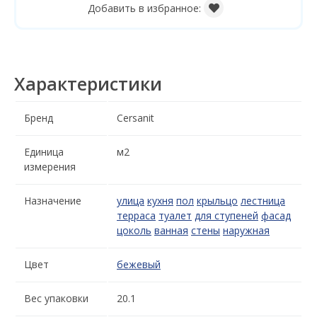
Добавить в избранное:
Характеристики
Бренд
Cersanit
Единица
м2
измерения
Назначение
улица
кухня
пол
крыльцо
лестница
терраса
туалет
для ступеней
фасад
цоколь
ванная
стены
наружная
Цвет
бежевый
Вес упаковки
20.1