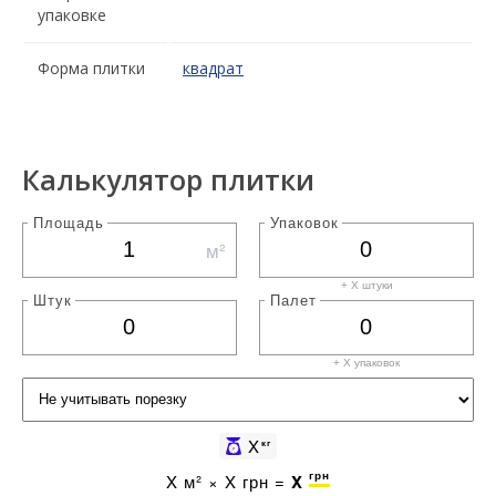
упаковке
Форма плитки
квадрат
Калькулятор плитки
Площадь
Упаковок
м²
+ X штуки
Штук
Палет
+ X
упаковок
X
кг
грн
X
м² ×
X
грн =
X