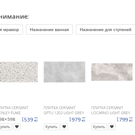
нимание:
я мрамор
Назначение ванная
Назначение для ступеней
ЛИТКА CERSANIT
ПЛИТКА CERSANIT
ПЛИТКА CERSANIT
ENLEY FLAKE
GPTU 1202 LIGHT GREY
LOCARNO LIGHT GREY
9,8X59,8
59,8X119,8
MATT RECT 60X120
98×598
539
979
799
грн
грн
грн
цена
цена
цена
м2
м2
м2
Купить
Купить
Купить