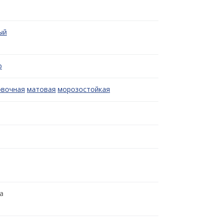
ый
р
овочная
матовая
морозостойкая
а