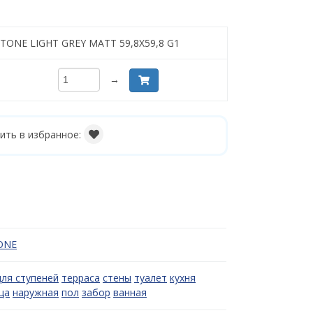
STONE LIGHT GREY MATT 59,8X59,8 G1
→
ить в избранное:
ONE
для ступеней
терраса
стены
туалет
кухня
ца
наружная
пол
забор
ванная