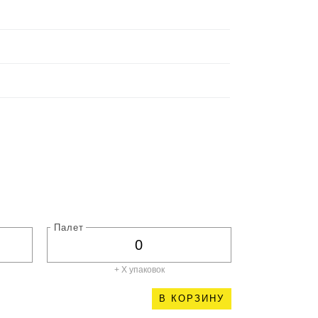
Палет
+ X
упаковок
В КОРЗИНУ