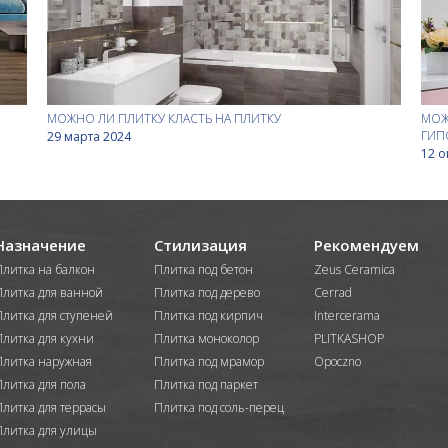
МОЖНО ЛИ ПЛИТКУ КЛАСТЬ НА ПЛИТКУ
МОЖ
ГИП
29 марта 2024
12 о
Назначение
Стилизация
Рекомендуем
Плитка на балкон
Плитка под бетон
Zeus Ceramica
Плитка для ванной
Плитка под дерево
Cerrad
Плитка для ступеней
Плитка под кирпич
Intercerama
Плитка для кухни
Плитка моноколор
PLITKASHOP
Плитка наружная
Плитка под мрамор
Opoczno
Плитка для пола
Плитка под паркет
Плитка для террасы
Плитка под соль-перец
Плитка для улицы