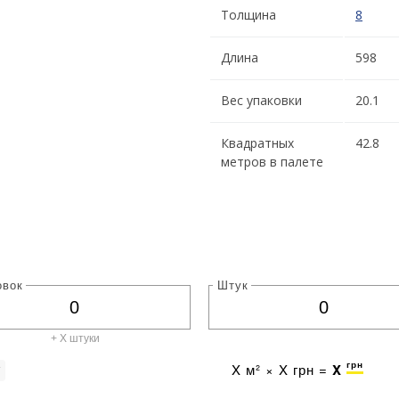
Толщина
8
Длина
598
Вес упаковки
20.1
Квадратных
42.8
метров в палете
овок
Штук
+ X штуки
грн
X
м² ×
X
грн =
X
г