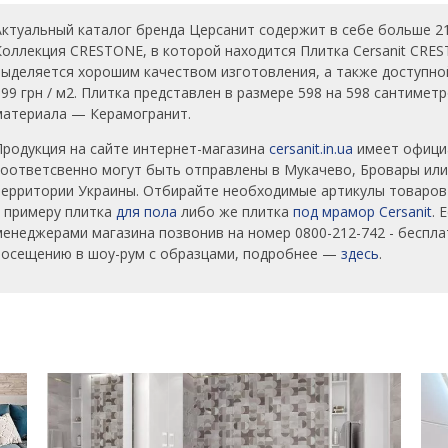
Актуальный каталог бренда Церсанит содержит в себе больше 2
Коллекция CRESTONE, в которой находится Плитка Cersanit CRES
выделяется хорошим качеством изготовления, а также доступно
699 грн / м2. Плитка представлен в размере 598 на 598 сантимет
материала — Керамогранит.
Продукция на сайте интернет-магазина
cersanit.in.ua
имеет официа
соответсвенно могут быть отправлены в Мукачево, Бровары или
территории Украины. Отбирайте необходимые артикулы товаров 
к примеру плитка
для пола
либо же плитка
под мрамор Cersanit
. 
менеджерами магазина позвонив на номер 0800-212-742 - беспл
посещению в шоу-рум с образцами, подробнее —
здесь
.