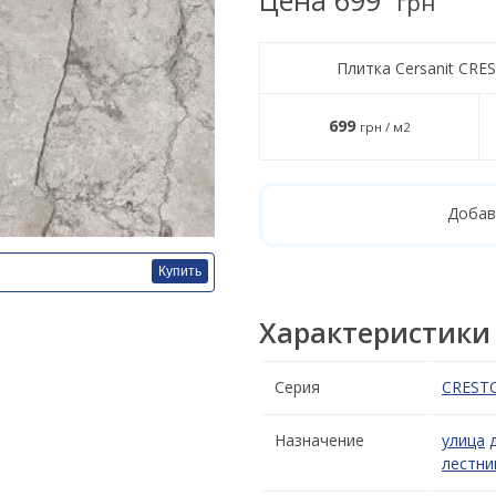
грн
Плитка Cersanit CRE
699
грн / м2
Добав
Купить
Характеристики
Серия
CREST
Назначение
улица
лестни