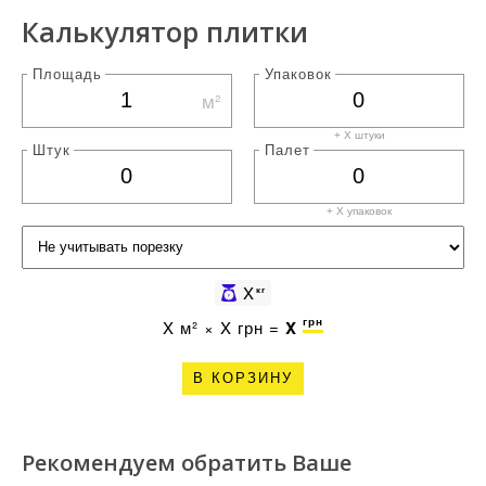
Калькулятор плитки
Площадь
Упаковок
м²
+ X штуки
Штук
Палет
+ X
упаковок
X
кг
грн
X
м² ×
X
грн =
X
В КОРЗИНУ
Рекомендуем обратить Ваше