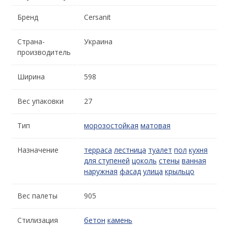
Бренд
Cersanit
Страна-
Украина
производитель
Ширина
598
Вес упаковки
27
Тип
морозостойкая
матовая
Назначение
терраса
лестница
туалет
пол
кухня
для ступеней
цоколь
стены
ванная
наружная
фасад
улица
крыльцо
Вес палеты
905
Стилизация
бетон
камень