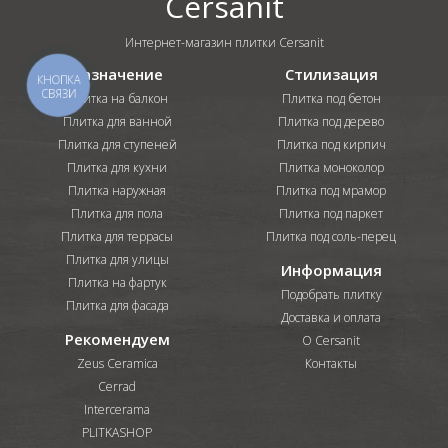
Cersanit
Интернет-магазин плитки Cersanit
Назначение
Стилизация
КНОПКА
СВЯЗИ
Плитка на балкон
Плитка под бетон
Плитка для ванной
Плитка под дерево
Плитка для ступеней
Плитка под кирпич
Плитка для кухни
Плитка моноколор
Плитка наружная
Плитка под мрамор
Плитка для пола
Плитка под паркет
Плитка для террасы
Плитка под соль-перец
Плитка для улицы
Информация
Плитка на фартук
Подобрать плитку
Плитка для фасада
Доставка и оплата
Рекомендуем
О Cersanit
Zeus Ceramica
Контакты
Cerrad
Intercerama
PLITKASHOP