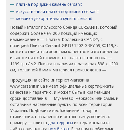
плитка под дикий камень cersanit
искусственная плитка под кирпич cersanit
мозаика декоративная купить cersanit
Новый каталог польского бренда CERSANIT, который
содержит более чем 200 позиций имеющих
наименование — Плитка. Коллекция CANDY, c
позицией Плитка Cersanit GPTU 1202 GREY 59,8X119,8,
может отличиться хорошим качеством изготовления
и так же низкой стоимостью, на этот товар она —
1199 грн / м2. Плитка в наличии в размерах 598 x 1200
см, толщиной 8 мм и материал производства — .
Продукция на сайте интернет-магазина
www.cersanit.in.ua имеет официальные сертификаты
качества и гарантию, и может быть в кратчайшие
сроки доставлен в — Мукачево, Черкассы или Сумы. и
остальные населенные пункты по всей территории
Украины. Подберите необходимый товар по
стилизации, назначению и остальным условиям, к
примеру — плитка
для террасы
из керамогранита
либо серая плитка
под бетон
. Если вам необходимо