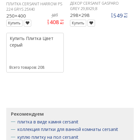
ДЕКОР CERSANIT GASPARO
ПЛИТКА CERSANIT HARROW PS
GREY 29,8X29,8
224 GRYS 25X40
298×298
549
грн
250×400
469
цена
м2
408
грн
цена
Купить
Купить
м2
Купить
Плитка
Цвет
серый
Всего товаров: 208
Рекомендуем
плитка в виде камня cersanit
коллекция плитки для ванной комнаты cersanit
куплю плитку на пол cersanit