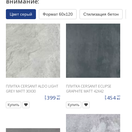
внимание:
Цвет серый
Формат 60x120
Стилизация бетон
С
ПЛИТКА CERSANIT ALDO LIGHT
ПЛИТКА CERSANIT ECLIPSE
GREY MATT 30X30
GRAPHITE MATT 42X42
399
454
грн
грн
цена
цена
м2
м2
Купить
Купить