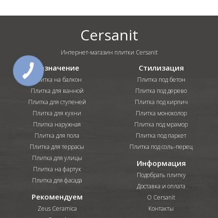
Cersanit
Интернет-магазин плитки Cersanit
Назначение
Стилизация
КНОПКА
СВЯЗИ
Плитка на балкон
Плитка под бетон
Плитка для ванной
Плитка под дерево
Плитка для ступеней
Плитка под кирпич
Плитка для кухни
Плитка моноколор
Плитка наружная
Плитка под мрамор
Плитка для пола
Плитка под паркет
Плитка для террасы
Плитка под соль-перец
Плитка для улицы
Информация
Плитка на фартук
Подобрать плитку
Плитка для фасада
Доставка и оплата
Рекомендуем
О Cersanit
Zeus Ceramica
Контакты