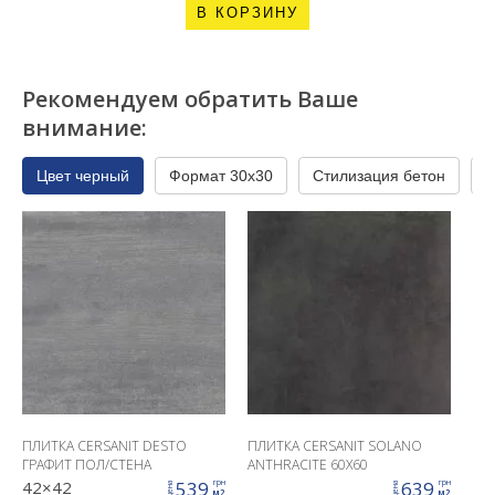
В КОРЗИНУ
Рекомендуем обратить Ваше
внимание:
Цвет черный
Формат 30x30
Стилизация бетон
Н
ПЛИТКА CERSANIT DESTO
ПЛИТКА CERSANIT SOLANO
ГРАФИТ ПОЛ/СТЕНА
ANTHRACITE 60X60
42×42
539
639
грн
грн
цена
цена
м2
м2