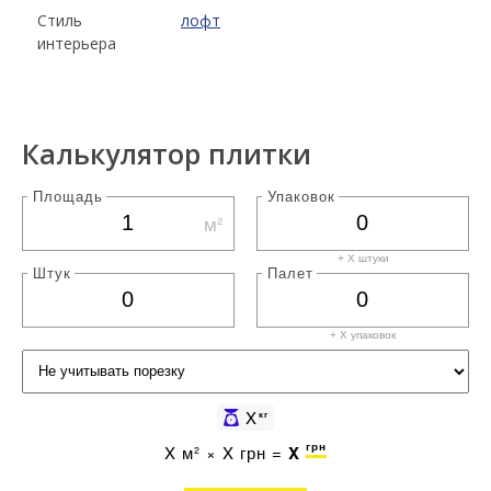
Стиль
лофт
интерьера
Калькулятор плитки
Площадь
Упаковок
м²
+ X штуки
Штук
Палет
+ X
упаковок
X
кг
грн
X
м² ×
X
грн =
X