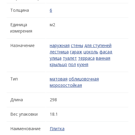
Толщина
6
Единица
м2
измерения
Назначение
наружная
стены
для ступеней
лестница
гараж
цоколь
фасад
улица
туалет
терраса
ванная
крыльцо
пол
кухня
Тип
матовая
облицовочная
морозостойкая
Длина
298
Вес упаковки
18.1
Наименование
Плитка