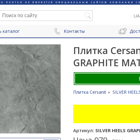
ИН ПЛИТКИ НЕ ЯВЛЯЕТСЯ ОФИЦИАЛЬНЫМ САЙТОМ КОМПАНИИ CE
UA
ь каталог
Контакты
Дост
Плитка Cersan
GRAPHITE MAT
Плитка Cersanit
SILVER HEEL
Артикул:
SILVER HEELS GRAP
Цена
979