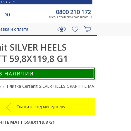
RSANIT
0800 210 172
|
RU
Киев, Стратегическое шоссе 11
авка и оплата
it SILVER HEELS
T 59,8X119,8 G1
В НАЛИЧИИ
S
Плитка Cersanit SILVER HEELS GRAPHITE MATT 59,8X119,8 G1
Скажите код менеджеру
HITE MATT 59,8X119,8 G1