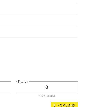
Палет
+ X
упаковок
В КОРЗИНУ