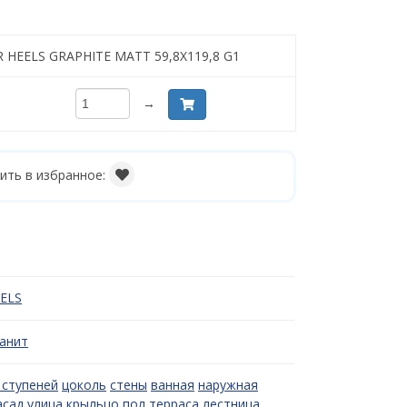
ER HEELS GRAPHITE MATT 59,8X119,8 G1
→
ить в избранное:
EELS
анит
 ступеней
цоколь
стены
ванная
наружная
асад
улица
крыльцо
пол
терраса
лестница