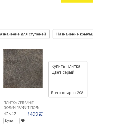
азначение для ступеней
Назначение крыльцо
Назначение
Купить
Плитка
Цвет
серый
Всего товаров: 208
ПЛИТКА CERSANIT
GORAN ГРАФИТ ПОЛ/
СТЕНА
42×42
499
грн
цена
м2
Купить