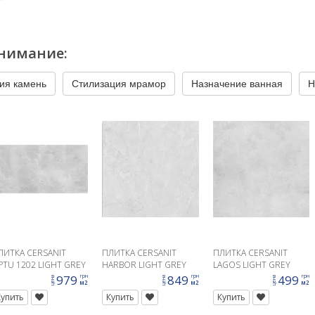
нимание:
ия камень
Стилизация мрамор
Назначение ванная
Н
ЛИТКА CERSANIT
ПЛИТКА CERSANIT
ПЛИТКА CERSANIT
PTU 1202 LIGHT GREY
HARBOR LIGHT GREY
LAGOS LIGHT GREY
9,8X119,8
MATT RECT 60X60
MATT 42X42
979
849
499
грн
грн
грн
цена
цена
цена
м2
м2
м2
Купить
Купить
Купить