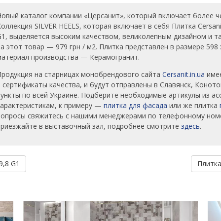
Новый каталог компании «Церсанит», который включает более че
Коллекция SILVER HEELS, которая включает в себя Плитка Cersan
G1, выделяется высоким качеством, великолепным дизайном и та
на этот товар — 979 грн / м2. Плитка представлен в размере 598
материал производства — Керамогранит.
Продукция на старницах монобрендового сайта
Cersanit.in.ua
имее
и сертификаты качества, и будут отправлены в Славянск, Коното
пункты по всей Украине. Подберите необходимые артикулы из ас
характеристикам, к примеру —
плитка для фасада
или же плитка
вопросы свяжитесь с нашими менеджерами по телефонному номер
приезжайте в выставочный зал, подробнее смотрите
здесь
.
9,8 G1
Плитка