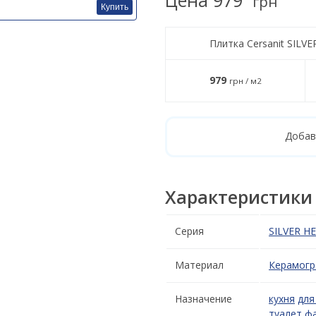
грн
Купить
Плитка Cersanit SILV
979
грн / м2
Добав
Характеристики
Серия
SILVER H
Материал
Керамогр
Назначение
кухня
для
туалет
ф