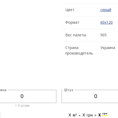
Цвет
серый
Формат
60x120
Вес палеты
905
Страна-
Украина
производитель
овок
Штук
+ X штуки
грн
X
м² ×
X
грн =
X
г