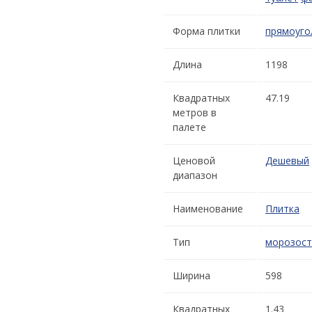
Форма плитки
прямоуго
Длина
1198
Квадратных
47.19
метров в
палете
Ценовой
Дешевый
диапазон
Наименование
Плитка
Тип
морозост
Ширина
598
Квадратных
1.43