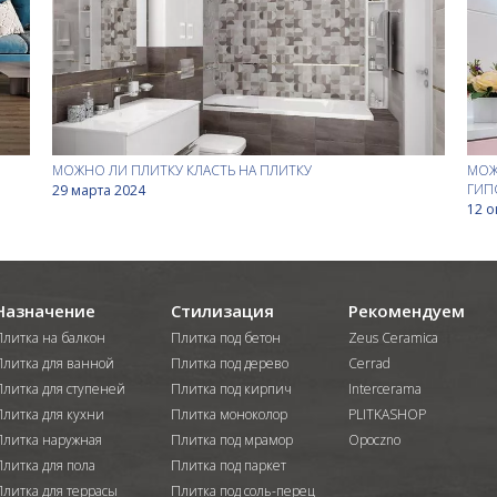
МОЖНО ЛИ ПЛИТКУ КЛАСТЬ НА ПЛИТКУ
МОЖ
ГИП
29 марта 2024
12 о
Назначение
Стилизация
Рекомендуем
Плитка на балкон
Плитка под бетон
Zeus Ceramica
Плитка для ванной
Плитка под дерево
Cerrad
Плитка для ступеней
Плитка под кирпич
Intercerama
Плитка для кухни
Плитка моноколор
PLITKASHOP
Плитка наружная
Плитка под мрамор
Opoczno
Плитка для пола
Плитка под паркет
Плитка для террасы
Плитка под соль-перец