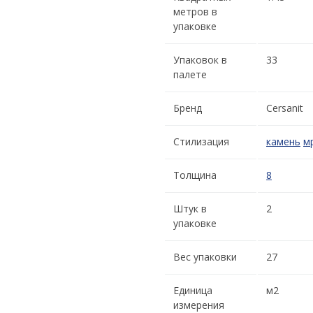
метров в
упаковке
Упаковок в
33
палете
Бренд
Cersanit
Стилизация
камень
м
Толщина
8
Штук в
2
упаковке
Вес упаковки
27
Единица
м2
измерения