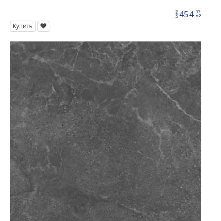
454
грн
цена
м2
Купить