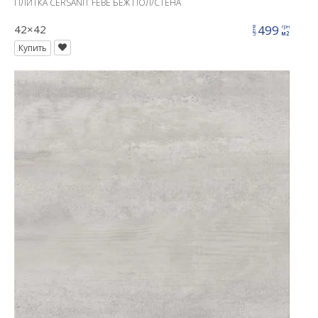
ПЛИТКА CERSANIT FEBE БЕЖ ПОЛ/СТЕНА
42×42
499
грн
цена
м2
Купить