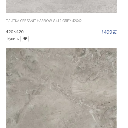
ПЛИТКА CERSANIT HARROW G412 GREY 42X42
420×420
499
грн
цена
м2
Купить