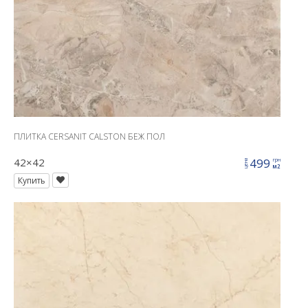
ПЛИТКА CERSANIT CALSTON БЕЖ ПОЛ
42×42
499
грн
цена
м2
Купить