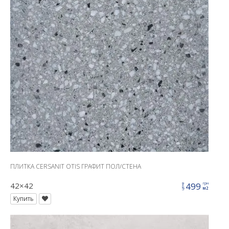
ПЛИТКА CERSANIT OTIS ГРАФИТ ПОЛ/СТЕНА
42×42
499
грн
цена
м2
Купить