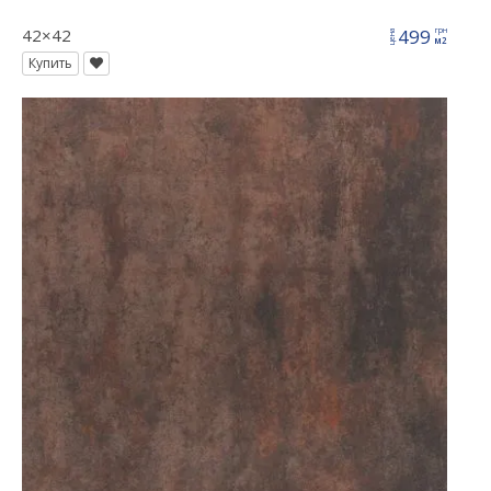
42×42
499
грн
цена
м2
Купить