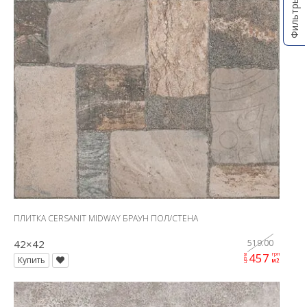
Фильтры
ПЛИТКА CERSANIT MIDWAY БРАУН ПОЛ/СТЕНА
42×42
519.00
457
грн
цена
Купить
м2