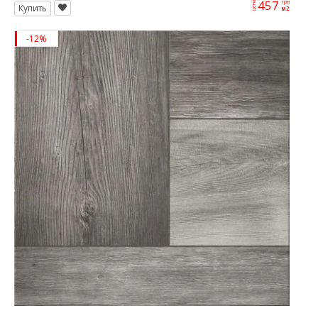
457
грн
цена
Купить
м2
-12%