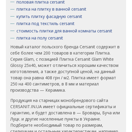
половая плитка cersanit
плитка на плитку в ванной cersanit
купить плитку фасадную cersanit
плитка под текстиль cersanit
стоимость плитки для ванной комнаты cersanit
плитка на полу cersanit
Новый каталог польского бренда Cersanit содержит в
себе более чем 200 товаров в категории Плитка.
Серия Glam, c позицией Плитка Cersanit Glam White
Glossy 25x40, может отличиться хорошим качеством
изготовления, а также доступной ценой, на данный
товар она равна 408 грн / м2. Плитка имеет формат
250 на 400 сантиметров, в 8 мм и материал
производства — Керамика.
Продукция на старницах монобрендового сайта
CERSANIT.IN.UA имеет официальные сертификаты и
гарантию, и будет доставлена в — Бровары, Буча или
Луцк. и другие населенные пункты в Украине.
Подберите необходимый товар по размерам,
стилизации и остальным характеристикам, например