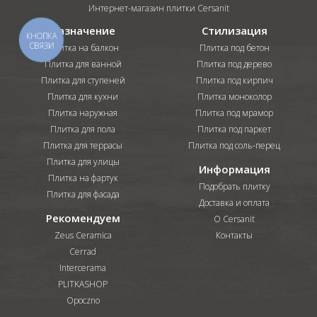
Интернет-магазин плитки Cersanit
Назначение
Стилизация
КНОПКА
СВЯЗИ
Плитка на балкон
Плитка под бетон
Плитка для ванной
Плитка под дерево
Плитка для ступеней
Плитка под кирпич
Плитка для кухни
Плитка моноколор
Плитка наружная
Плитка под мрамор
Плитка для пола
Плитка под паркет
Плитка для террасы
Плитка под соль-перец
Плитка для улицы
Информация
Плитка на фартук
Подобрать плитку
Плитка для фасада
Доставка и оплата
Рекомендуем
О Cersanit
Zeus Ceramica
Контакты
Cerrad
Intercerama
PLITKASHOP
Opoczno