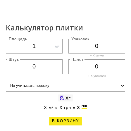
Калькулятор плитки
Площадь
Упаковок
м²
+ X штуки
Штук
Палет
+ X
упаковок
X
кг
грн
X
м² ×
X
грн =
X
В КОРЗИНУ