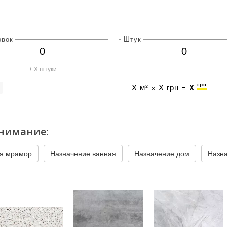
овок
Штук
+ X штуки
грн
X
м² ×
X
грн =
X
г
нимание:
я мрамор
Назначение ванная
Назначение дом
Назн