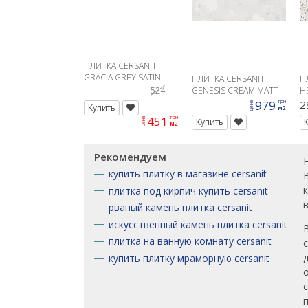
ПЛИТКА CERSANIT
GRACIA GREY SATIN
ПЛИТКА CERSANIT
П
20X60 G1
524
GENESIS CREAM MATT
H
RECT 60X120
2
979
2
грн
цена
Купить
м2
451
грн
цена
Купить
м2
Рекомендуем
купить плитку в магазине cersanit
плитка под кирпич купить cersanit
рваный камень плитка cersanit
искусственный камень плитка cersanit
плитка на ванную комнату cersanit
купить плитку мраморную cersanit