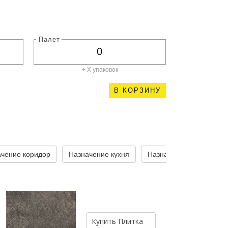
Палет
+ X
упаковок
В КОРЗИНУ
ачение коридор
Назначение кухня
Назначение стены
Купить
Плитка