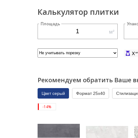
Калькулятор плитки
Площадь
Упак
м²
X
к
Рекомендуем обратить Ваше в
Цвет серый
Формат 25x40
Стилизаци
-14%