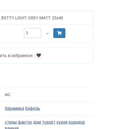
t BETTY LIGHT GREY MATT 25x40
→
ить в избранное:
м2
Керамика
Кафель
стены
фартук
дом
туалет
кухня
коридор
ванная