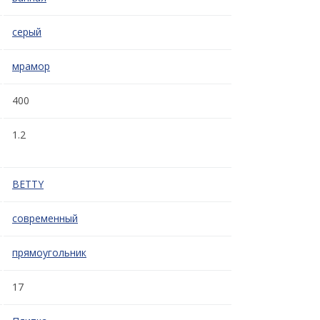
серый
мрамор
400
1.2
BETTY
современный
прямоугольник
17