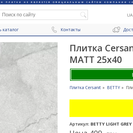
ИН ПЛИТКИ НЕ ЯВЛЯЕТСЯ ОФИЦИАЛЬНЫМ САЙТОМ КОМПАНИИ CE
UA
ь каталог
Контакты
Дост
Плитка Cersan
MATT 25x40
Плитка Cersanit
BETTY
Пли
Артикул:
BETTY LIGHT GREY
Цена
409