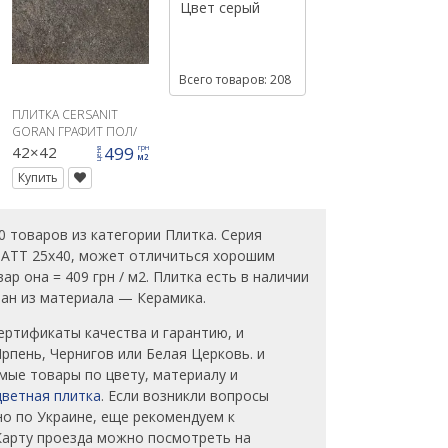
Цвет
серый
Всего товаров: 208
ПЛИТКА CERSANIT
GORAN ГРАФИТ ПОЛ/
СТЕНА
42×42
499
грн
цена
м2
Купить
 товаров из категории Плитка. Серия
 MATT 25x40, может отличиться хорошим
р она = 409 грн / м2. Плитка есть в наличии
лан из материала — Керамика.
ертификаты качества и гарантию, и
пень, Чернигов или Белая Церковь. и
мые товары по цвету, материалу и
ветная плитка
. Если возникли вопросы
но по Украине, еще рекомендуем к
 Карту проезда можно посмотреть на