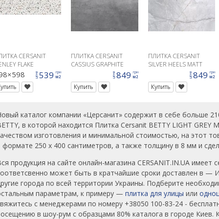
ЛИТКА CERSANIT
ПЛИТКА CERSANIT
ПЛИТКА CERSANIT
ENLEY FLAKE
CASSIUS GRAPHITE
SILVER HEELS MATT
9,8X59,8
MATT RECT 59,8X59,8
59,8X59,8 G1
98×598
539
849
849
грн
грн
грн
цена
цена
цена
м2
м2
м2
G1
Купить
Купить
Купить
Новый каталог компании «Церсанит» содержит в себе больше 210
BETTY, в которой находится Плитка Cersanit BETTY LIGHT GREY
качеством изготовления и минимальной стоимостью, на этот това
в формате 250 x 400 сантиметров, а также толщину в 8 мм и сде
Вся продукция на сайте онлайн-магазина CERSANIT.IN.UA имеет с
соответсвенно может быть в кратчайшие сроки доставлен в — Ир
другие города по всей территории Украины. Подберите необходи
остальным параметрам, к примеру —
плитка для улицы
или
одноц
свяжитесь с менеджерами по номеру +38050 100-83-24 - бесплат
посещению в шоу-рум с образцами 80% каталога в городе Киев.