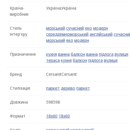
Країна-
УкраїнаУкраїна
виробник
Стиль
морський
сучасний
еко
модерн
інтер'єру
середземноморський
англійський
сучасни
морський
еко
модерн
Призначення
кухня
ванна
балкон
ванна
підлога
вулиця
тераса
кухня
балкон
підлога
вулиця
Бренд
CersanitCersanit
Стилізація
паркет
дерево
паркет
Довжина
598598
Формат
18x60
18x60
Колір
коричневий
коричневий