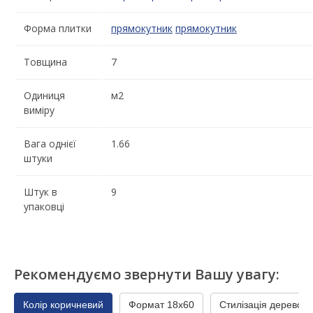
Форма плитки
прямокутник
прямокутник
Товщина
7
Одиниця
м2
виміру
Вага однієї
1.66
штуки
Штук в
9
упаковці
Рекомендуємо звернути Вашу увагу:
Колір коричневий
Формат 18x60
Стилізація дерево