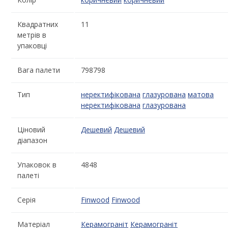
Квадратних
11
метрів в
упаковці
Вага палети
798798
Тип
неректифікована
глазурована
матова
неректифікована
глазурована
Ціновий
Дешевий
Дешевий
діапазон
Упаковок в
4848
палеті
Серія
Finwood
Finwood
Матеріал
Керамограніт
Керамограніт