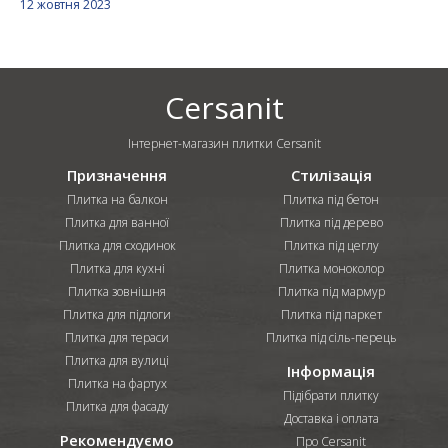
12 жовтня 2023
Cersanit
Інтернет-магазин плитки Cersanit
Призначення
Стилізація
Плитка на балкон
Плитка під бетон
Плитка для ванної
Плитка під дерево
Плитка для сходинок
Плитка під цеглу
Плитка для кухні
Плитка моноколор
Плитка зовнішня
Плитка під мармур
Плитка для підлоги
Плитка під паркет
Плитка для тераси
Плитка під сіль-перець
Плитка для вулиці
Інформація
Плитка на фартух
Підібрати плитку
Плитка для фасаду
Доставка і оплата
Рекомендуємо
Про Cersanit