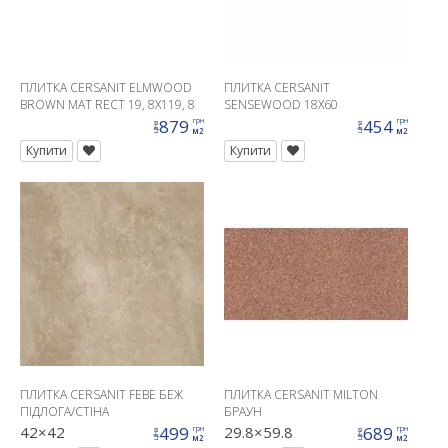
ПЛИТКА CERSANIT ELMWOOD
ПЛИТКА CERSANIT
BROWN MAT RECT 19, 8X119, 8
SENSEWOOD 18X60
G1
879
454
грн
грн
ціна
ціна
м2
м2
Купити
Купити
ПЛИТКА CERSANIT FEBE БЕЖ
ПЛИТКА CERSANIT MILTON
ПІДЛОГА/СТІНА
БРАУН
42×42
499
29.8×59.8
689
грн
грн
ціна
ціна
м2
м2