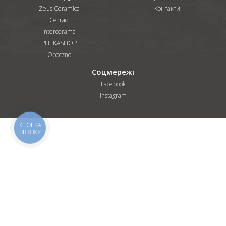
Zeus Ceramica
Контакти
Cerrad
Intercerama
PLITKASHOP
Opoczno
Соцмережі
Facebook
Instagram
КНОПКА
ЗВ'ЯЗКУ