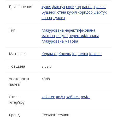
Призначення
кухня
фартух
коридор
ванна
туалет
будинок
стіна
кухня
коридор
фартух
ванна
туалет
Тип
глазурована
неректифікована
матова
гладка
неректифікована
глазурована
матова
Матеріал
Кераміка
Кахель
Кераміка
Кахель
Товщина
8.58.5
Упаковок в
4848
палеті
Стиль
хай-тек
лофт
хай-тек
лофт
інтер'єру
Бренд
CersanitCersanit