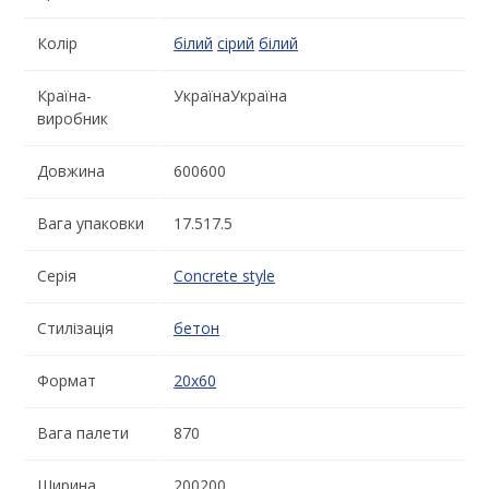
Колір
білий
сірий
білий
Країна-
УкраїнаУкраїна
виробник
Довжина
600600
Вага упаковки
17.517.5
Серія
Concrete style
Стилізація
бетон
Формат
20x60
Вага палети
870
Ширина
200200