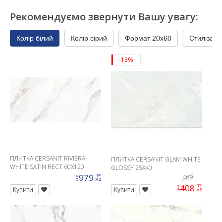
Рекомендуємо звернути Вашу увагу:
Колір білий
Колір сірий
Формат 20x60
Стилізаці
-13%
ПЛИТКА CERSANIT RIVIERA
ПЛИТКА CERSANIT GLAM WHITE
WHITE SATIN RECT 60X120
GLOSSY 25X40
979
грн
469
ціна
м2
408
грн
ціна
Купити
Купити
м2