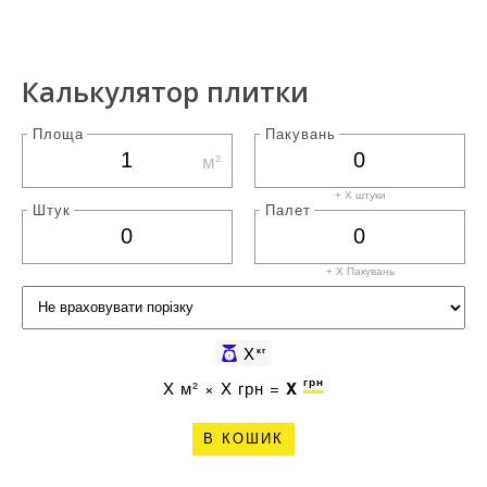
Калькулятор плитки
Площа
Пакувань
м²
+ X штуки
Штук
Палет
+ X
Пакувань
X
кг
грн
X
м² ×
X
грн =
X
В КОШИК