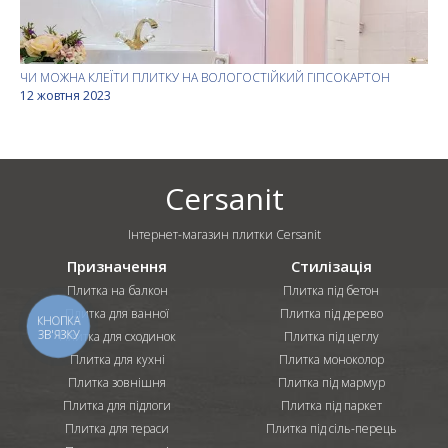
ЧИ МОЖНА КЛЕЇТИ ПЛИТКУ НА ВОЛОГОСТІЙКИЙ ГІПСОКАРТОН
12 жовтня 2023
Cersanit
Інтернет-магазин плитки Cersanit
Призначення
Стилізація
Плитка на балкон
Плитка під бетон
Плитка для ванної
Плитка під дерево
КНОПКА
ЗВ'ЯЗКУ
Плитка для сходинок
Плитка під цеглу
Плитка для кухні
Плитка моноколор
Плитка зовнішня
Плитка під мармур
Плитка для підлоги
Плитка під паркет
Плитка для тераси
Плитка під сіль-перець