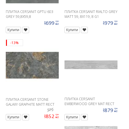
ПЛИТКА CERSANIT GPTU 603
ПЛИТКА CERSANIT RIALTO GREY
GREY 59,8X59,8
MATT 59, 8X119, 8 G1
699
979
грн
грн
ціна
ціна
м2
м2
Купити
Купити
-13%
ПЛИТКА CERSANIT
ПЛИТКА CERSANIT STONE
EMBERWOOD GREY MAT RECT
GALAXY GRAPHITE MATT RECT
19, 8X119, 8 G1
59, 8X119, 8 G1
879
грн
979
ціна
м2
852
грн
ціна
Купити
Купити
м2