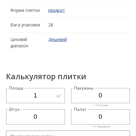
Форма плитки
квадрат
Вага упаковки
28
Ціновий
Дешевий
діапазон
Калькулятор плитки
Площа
Пакувань
м²
+ X штуки
Штук
Палет
+ X
Пакувань