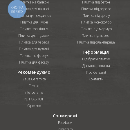
Плитка на балкон
Плитка під бетон
КНОПКА
Плитка для ванної
Плитка під дерево
ЗВ'ЯЗКУ
Плитка для сходинок
Плитка під цеглу
Плитка для кухні
Плитка моноколор
Плитка зовнішня
Плитка під мармур
Плитка для підлоги
Плитка під паркет
Плитка для тераси
Плитка під сіль-перець
Плитка для вулиці
Інформація
Плитка на фартух
Підібрати плитку
Плитка для фасаду
Доставка і оплата
Рекомендуємо
Про Cersanit
Zeus Ceramica
Контакти
Cerrad
Intercerama
PLITKASHOP
Opoczno
Соцмережі
Facebook
Instagram