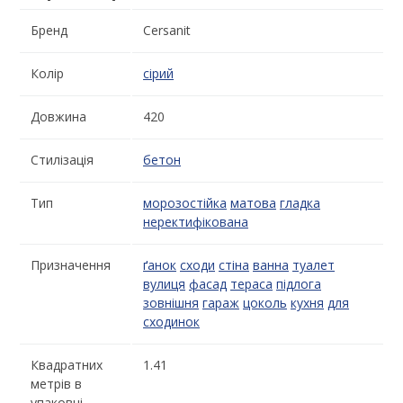
Бренд
Cersanit
Колір
сірий
Довжина
420
Стилізація
бетон
Тип
морозостійка
матова
гладка
неректифікована
Призначення
ґанок
сходи
стіна
ванна
туалет
вулиця
фасад
тераса
підлога
зовнішня
гараж
цоколь
кухня
для
сходинок
Квадратних
1.41
метрів в
упаковці