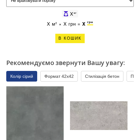
X
кг
грн
X
м² ×
X
грн =
X
В КОШИК
Рекомендуємо звернути Вашу увагу:
Колір сірий
Формат 42x42
Стилізація бетон
При