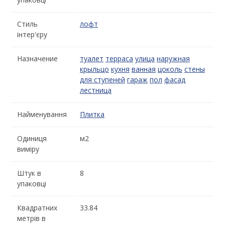
Стиль
лофт
інтер'єру
Назначение
туалет
терраса
улица
наружная
крыльцо
кухня
ванная
цоколь
стены
для ступеней
гараж
пол
фасад
лестница
Найменування
Плитка
Одиниця
м2
виміру
Штук в
8
упаковці
Квадратних
33.84
метрів в