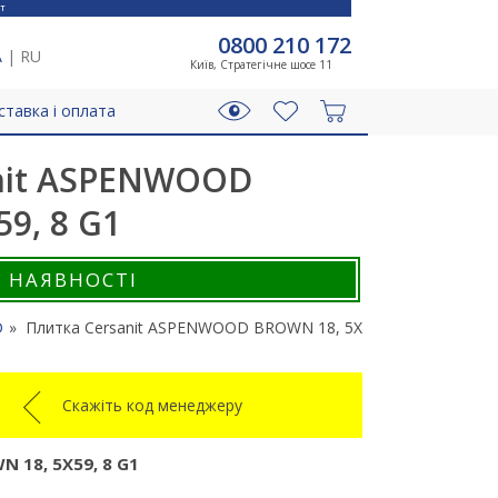
T
0800 210 172
A
|
RU
Київ, Стратегічне шосе 11
ставка і оплата
nit ASPENWOOD
9, 8 G1
В НАЯВНОСТІ
D
Плитка Cersanit ASPENWOOD BROWN 18, 5X59, 8 G1
Скажіть код менеджеру
18, 5X59, 8 G1