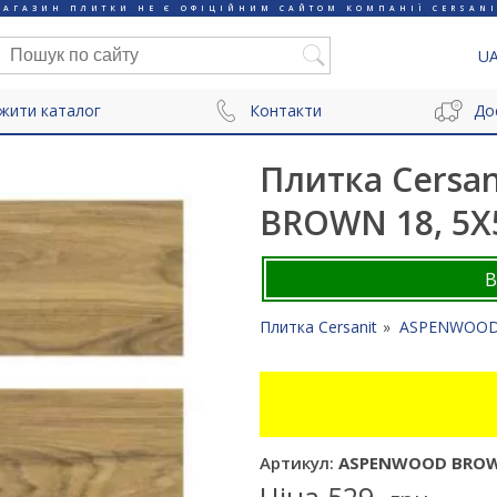
МАГАЗИН ПЛИТКИ НЕ Є ОФІЦІЙНИМ САЙТОМ КОМПАНІЇ CERSANI
U
жити каталог
Контакти
До
Плитка Cersa
BROWN 18, 5X5
Плитка Cersanit
ASPENWOO
Артикул:
ASPENWOOD BROWN 
Ціна
529