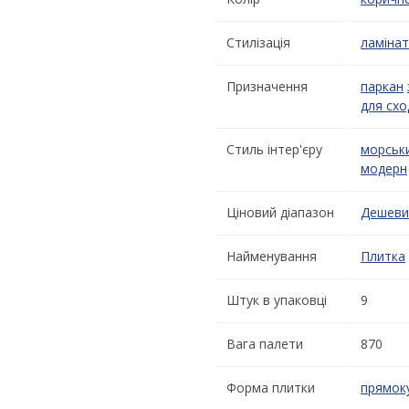
Стилізація
ламінат
Призначення
паркан
для сх
Стиль інтер'єру
морськ
модерн
Ціновий діапазон
Дешеви
Найменування
Плитка
Штук в упаковці
9
Вага палети
870
Форма плитки
прямок