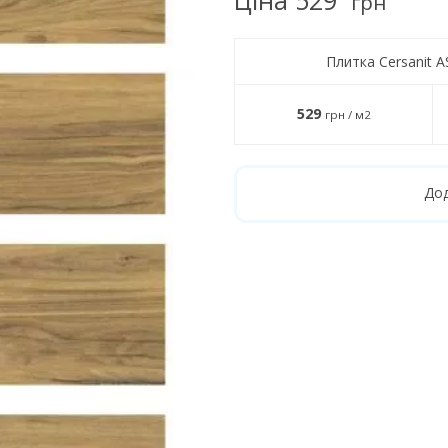
грн
Плитка Cersanit
529
грн / м2
Дод