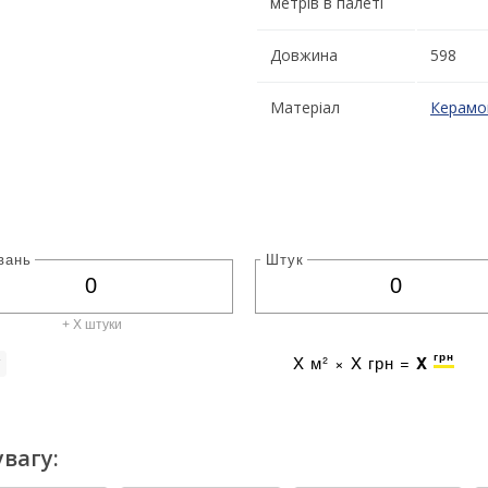
метрів в палеті
Довжина
598
Матеріал
Керамо
вань
Штук
+ X штуки
грн
X
м² ×
X
грн =
X
г
вагу: