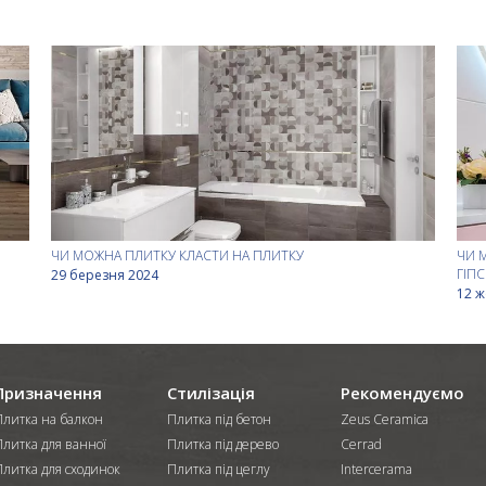
ЧИ МОЖНА ПЛИТКУ КЛАСТИ НА ПЛИТКУ
ЧИ 
ГІП
29 березня 2024
12 ж
Призначення
Стилізація
Рекомендуємо
Плитка на балкон
Плитка під бетон
Zeus Ceramica
Плитка для ванної
Плитка під дерево
Cerrad
Плитка для сходинок
Плитка під цеглу
Intercerama