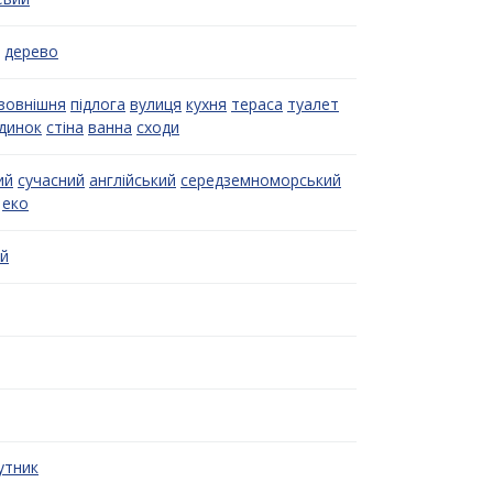
дерево
зовнішня
підлога
вулиця
кухня
тераса
туалет
одинок
стіна
ванна
сходи
ий
сучасний
англійський
середземноморський
еко
й
утник