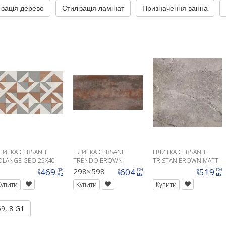
ізація дерево
Стилізація ламінат
Призначення ванна
ЛИТКА CERSANIT
ПЛИТКА CERSANIT
ПЛИТКА CERSANIT
OLANGE GEO 25X40
TRENDO BROWN
TRISTAN BROWN MATT
1
29,8X59,8
42X42
469
298×598
604
519
грн
грн
грн
ціна
ціна
ціна
м2
м2
м2
Купити
Купити
Купити
9, 8 G1