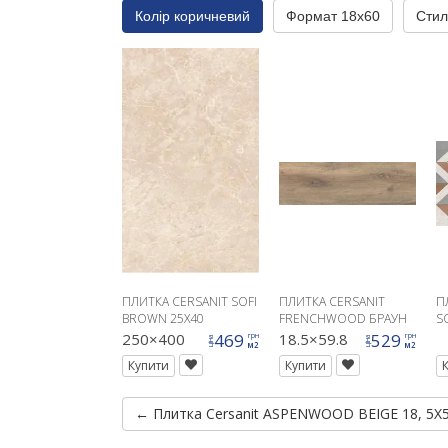
Колір коричневий
Формат 18x60
Стил
ПЛИТКА CERSANIT SOFI
ПЛИТКА CERSANIT
П
BROWN 25X40
FRENCHWOOD БРАУН
S
G
250×400
469
18.5×59.8
529
грн
грн
ціна
ціна
м2
м2
Купити
Купити
← Плитка Cersanit ASPENWOOD BEIGE 18, 5X5