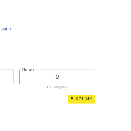
граніт
Палет
+ X
Пакувань
В КОШИК