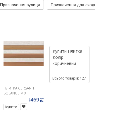
Призначення вулиця
Призначення для сходинок
Призначе
Купити
Плитка
Колір
коричневий
Всього товарів: 127
ПЛИТКА CERSANIT
SOLANGE MIX
STRUCTURE 25X40 G1
469
грн
ціна
м2
Купити