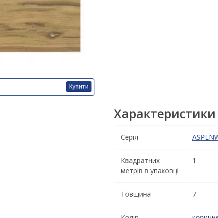
Купити
Характеристики
Серія
ASPEN
Квадратних
1
метрів в упаковці
Товщина
7
Колір
коричн