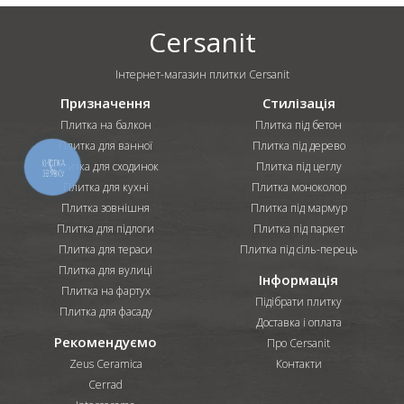
Cersanit
Інтернет-магазин плитки Cersanit
Призначення
Стилізація
Плитка на балкон
Плитка під бетон
Плитка для ванної
Плитка під дерево
КНОПКА
Плитка для сходинок
Плитка під цеглу
ЗВ'ЯЗКУ
Плитка для кухні
Плитка моноколор
Плитка зовнішня
Плитка під мармур
Плитка для підлоги
Плитка під паркет
Плитка для тераси
Плитка під сіль-перець
Плитка для вулиці
Інформація
Плитка на фартух
Підібрати плитку
Плитка для фасаду
Доставка і оплата
Рекомендуємо
Про Cersanit
Zeus Ceramica
Контакти
Cerrad