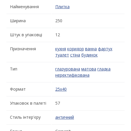
Найменування
Плитка
Ширина
250
Штук в упаковці
12
Призначення
кухня
коридор
ванна
фартух
туалет
стіна
будинок
Тип
глазурована
матова
гладка
неректифікована
Формат
25x40
Упаковок в палеті
57
Стиль інтер'єру
античний