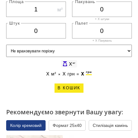
Площа
Пакувань
м²
+ X штуки
Штук
Палет
+ X
Пакувань
X
кг
грн
X
м² ×
X
грн =
X
В КОШИК
Рекомендуємо звернути Вашу увагу:
Колір кремовий
Формат 25x40
Стилізація камінь