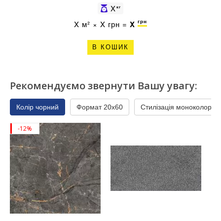
X
кг
грн
X
м² ×
X
грн =
X
В КОШИК
Рекомендуємо звернути Вашу увагу:
Колір чорний
Формат 20x60
Стилізація моноколор
-12%