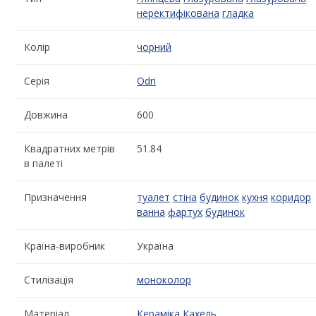
неректифікована
гладка
Колір
чорний
Серія
Odri
Довжина
600
Квадратних метрів
51.84
в палеті
Призначення
туалет
стіна
будинок
кухня
коридор
ванна
фартух
будинок
Країна-виробник
Україна
Стилізація
моноколор
Матеріал
Кераміка
Кахель