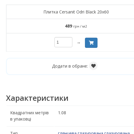
Плитка Cersanit Odri Black 20x60
489
грн / м2
→
Додати в обране:
Характеристики
Квадратних метрів
1.08
в упаковці
Тип
глянцева
глазурована
глазурована