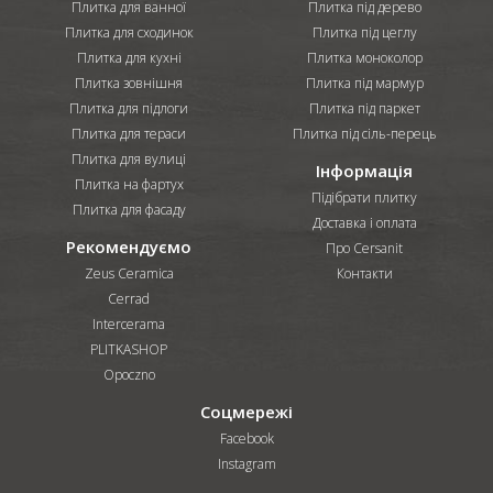
Плитка для ванної
Плитка під дерево
Плитка для сходинок
Плитка під цеглу
Плитка для кухні
Плитка моноколор
Плитка зовнішня
Плитка під мармур
Плитка для підлоги
Плитка під паркет
Плитка для тераси
Плитка під сіль-перець
Плитка для вулиці
Інформація
Плитка на фартух
Підібрати плитку
Плитка для фасаду
Доставка і оплата
Рекомендуємо
Про Cersanit
Zeus Ceramica
Контакти
Cerrad
Intercerama
PLITKASHOP
Opoczno
Соцмережі
Facebook
Instagram