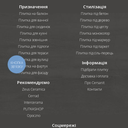
Призначення
Стилізація
Плитка на балкон
Плитка під бетон
Плитка для ванної
Плитка під дерево
Плитка для сходинок
Плитка під цеглу
Плитка для кухні
Плитка моноколор
Плитка зовнішня
Плитка під мармур
Плитка для підлоги
Плитка під паркет
Плитка для тераси
Плитка під сіль-перець
Плитка для вулиці
Інформація
КНОПКА
Плитка на фартух
ЗВ'ЯЗКУ
Підібрати плитку
Плитка для фасаду
Доставка і оплата
Рекомендуємо
Про Cersanit
Zeus Ceramica
Контакти
Cerrad
Intercerama
PLITKASHOP
Opoczno
Соцмережі