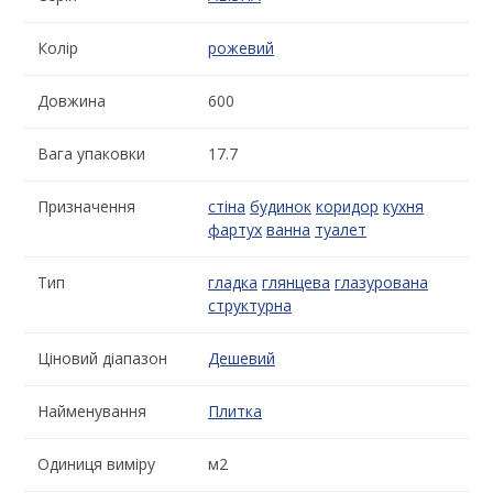
Колір
рожевий
Довжина
600
Вага упаковки
17.7
Призначення
стіна
будинок
коридор
кухня
фартух
ванна
туалет
Тип
гладка
глянцева
глазурована
структурна
Ціновий діапазон
Дешевий
Найменування
Плитка
Одиниця виміру
м2