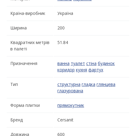
Країна-виробник
Україна
Ширина
200
Квадратних метрів
51.84
в палеті
Призначення
ванна
туалет
стіна
будинок
коридор
кухня
фартух
Тип
структурна
гладка
глянцева
глазурована
Форма плитки
прямокутник
Бренд
Cersanit
Довжина
600