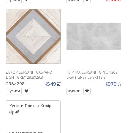
ДЕКОР CERSANIT GASPARO
ПЛИТКА CERSANIT GPTU 1202
LIGHT GREY 29,8X29,8
LIGHT GREY 59,8X119,8
298×298
549
979
грн
грн
ціна
ціна
м2
м2
Купити
Купити
Купити
Плитка
Колір
сірий