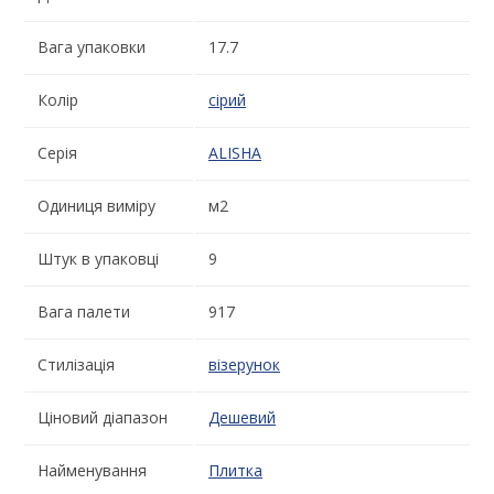
Вага упаковки
17.7
Колір
сірий
Серія
ALISHA
Одиниця виміру
м2
Штук в упаковці
9
Вага палети
917
Стилізація
візерунок
Ціновий діапазон
Дешевий
Найменування
Плитка