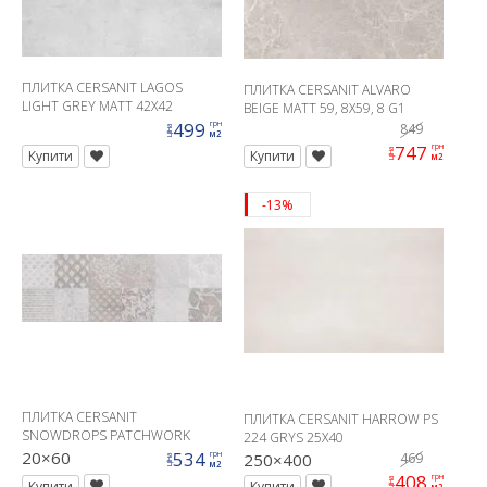
ПЛИТКА CERSANIT LAGOS
ПЛИТКА CERSANIT ALVARO
LIGHT GREY MATT 42X42
BEIGE MATT 59, 8X59, 8 G1
499
грн
849
ціна
м2
747
грн
ціна
Купити
Купити
м2
-13%
ПЛИТКА CERSANIT
ПЛИТКА CERSANIT HARROW PS
SNOWDROPS PATCHWORK
224 GRYS 25X40
СТІНА
20×60
534
грн
250×400
469
ціна
м2
408
грн
ціна
Купити
Купити
м2