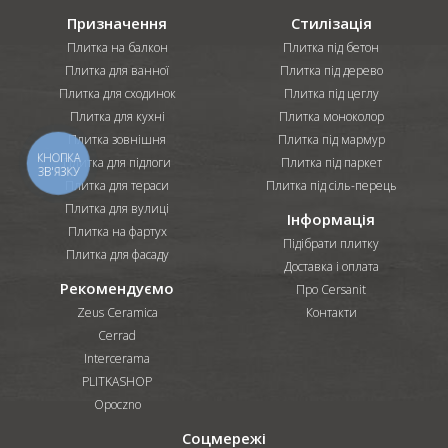
Призначення
Стилізація
Плитка на балкон
Плитка під бетон
Плитка для ванної
Плитка під дерево
Плитка для сходинок
Плитка під цеглу
Плитка для кухні
Плитка моноколор
Плитка зовнішня
Плитка під мармур
КНОПКА
Плитка для підлоги
Плитка під паркет
ЗВ'ЯЗКУ
Плитка для тераси
Плитка під сіль-перець
Плитка для вулиці
Інформація
Плитка на фартух
Підібрати плитку
Плитка для фасаду
Доставка і оплата
Рекомендуємо
Про Cersanit
Zeus Ceramica
Контакти
Cerrad
Intercerama
PLITKASHOP
Opoczno
Соцмережі