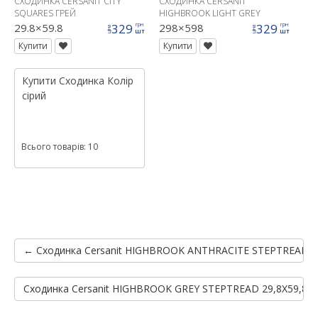
СХОДИНКА CERSANIT CITY
СХОДИНКA CERSANIT
SQUARES ГРЕЙ
HIGHBROOK LIGHT GREY
STEPTREAD 29,8X59,8
29.8×59.8
329
298×598
329
грн
грн
ціна
ціна
шт
шт
Купити
Купити
Купити
Сходинка
Колір
сірий
Всього товарів: 10
← Сходинкa Cersanit HIGHBROOK ANTHRACITE STEPTREAD 2
Сходинкa Cersanit HIGHBROOK GREY STEPTREAD 29,8X59,8 