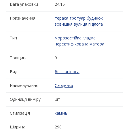
Вага упаковки
24.15
Призначення
тераса
тротуар
будинок
зовнішня
вулиця
підлога
Тип
морозостійка
гладка
неректифікована
матова
Товщина
9
Вид
без капіноса
Найменування
Сходинка
Одиниця виміру
шт
Стилізація
камінь
Ширина
298