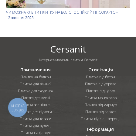
ЧИ МОЖНА КЛЕЇТИ ПЛИТКУ НА ВОЛОГОСТІЙКИЙ ГІПСОКАРТОН
12 жовтня 2023
Cersanit
Інтернет-магазин плитки Cersanit
Призначення
Стилізація
Плитка на балкон
Плитка під бетон
Плитка для ванної
Плитка під дерево
Плитка для сходинок
Плитка під цеглу
Плитка для кухні
Плитка моноколор
Плитка зовнішня
Плитка під мармур
КНОПКА
ЗВ'ЯЗКУ
Плитка для підлоги
Плитка під паркет
Плитка для тераси
Плитка під сіль-перець
Плитка для вулиці
Інформація
Плитка на фартух