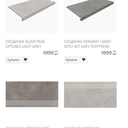
СХОДИНКA SILVER PEAK
СХОДИНКA CERSANIT CANDY
GPTU603 LIGHT GREY
GPTU 607 GREY STEPTREAD
STEPTREAD KAPINOS 31, 8X59, 8
KAPINOS 31, 8X59, 8
999
999
грн
грн
ціна
ціна
шт
шт
Купити
Купити