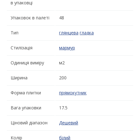
в упаковці
Упаковок в палеті
48
Тип
глянцева
гладка
Стилізація
мармур
Одиниця виміру
м2
Ширина
200
Форма плитки
прямокутник
Вага упаковки
17.5
Ціновий діапазон
Дешевий
Колір
білий