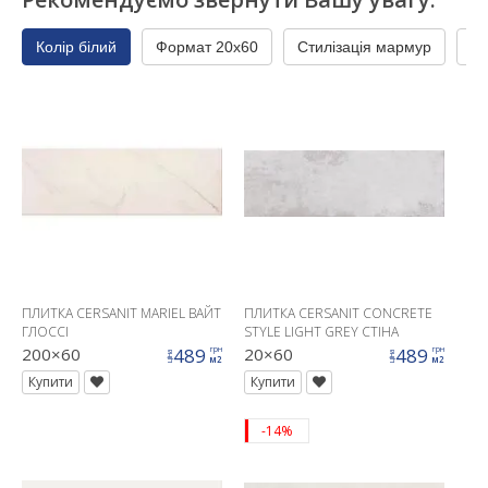
Колір білий
Формат 20x60
Стилізація мармур
Пр
ПЛИТКА CERSANIT MARIEL ВАЙТ
ПЛИТКА CERSANIT CONCRETE
ГЛОССІ
STYLE LIGHT GREY СТІНА
200×60
489
20×60
489
грн
грн
ціна
ціна
м2
м2
Купити
Купити
-14%