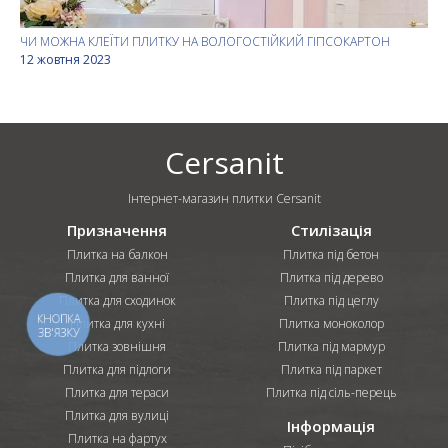
ЧИ МОЖНА КЛЕЇТИ ПЛИТКУ НА ВОЛОГОСТІЙКИЙ ГІПСОКАРТОН
12 жовтня 2023
Cersanit
Інтернет-магазин плитки Cersanit
Призначення
Стилізація
Плитка на балкон
Плитка під бетон
Плитка для ванної
Плитка під дерево
Плитка для сходинок
Плитка під цеглу
КНОПКА
Плитка для кухні
Плитка моноколор
ЗВ'ЯЗКУ
Плитка зовнішня
Плитка під мармур
Плитка для підлоги
Плитка під паркет
Плитка для тераси
Плитка під сіль-перець
Плитка для вулиці
Інформація
Плитка на фартух