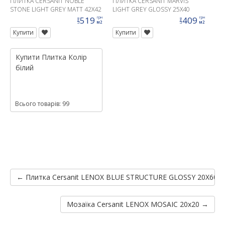
ПЛИТКА CERSANIT NOBLE
ПЛИТКА CERSANIT MARVIS
STONE LIGHT GREY MATT 42X42
LIGHT GREY GLOSSY 25X40
519
409
грн
грн
ціна
ціна
м2
м2
Купити
Купити
Купити
Плитка
Колір
білий
Всього товарів: 99
← Плитка Cersanit LENOX BLUE STRUCTURE GLOSSY 20X60 G
Мозаїка Cersanit LENOX MOSAIC 20x20 →