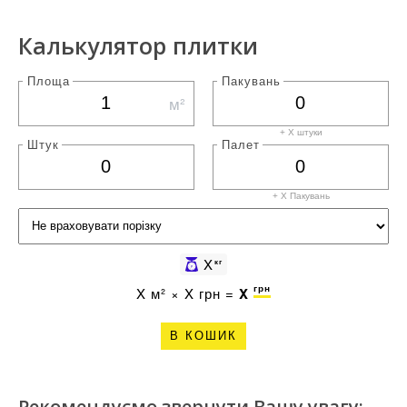
Калькулятор плитки
Площа
Пакувань
м²
+ X штуки
Штук
Палет
+ X
Пакувань
X
кг
грн
X
м² ×
X
грн =
X
В КОШИК
Рекомендуємо звернути Вашу увагу: