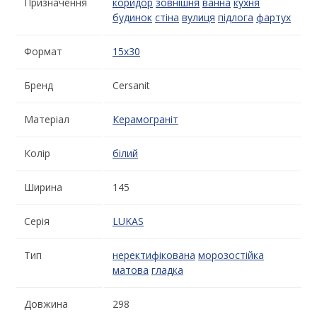
Призначення
коридор
зовнішня
ванна
кухня
будинок
стіна
вулиця
підлога
фартух
Формат
15x30
Бренд
Cersanit
Матеріал
Керамограніт
Колір
білий
Ширина
145
Серія
LUKAS
Тип
неректифікована
морозостійка
матова
гладка
Довжина
298