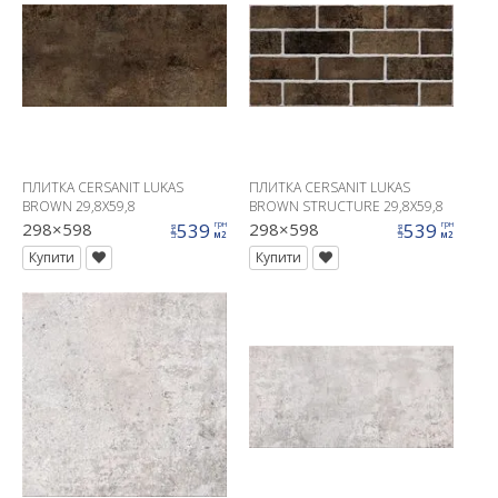
ПЛИТКА CERSANIT LUKAS
ПЛИТКА CERSANIT LUKAS
BROWN 29,8X59,8
BROWN STRUCTURE 29,8X59,8
298×598
539
298×598
539
грн
грн
ціна
ціна
м2
м2
Купити
Купити