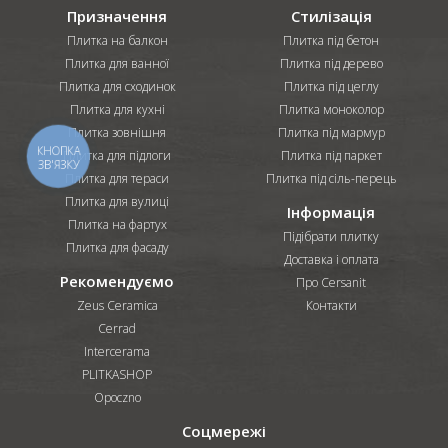
Призначення
Стилізація
Плитка на балкон
Плитка під бетон
Плитка для ванної
Плитка під дерево
Плитка для сходинок
Плитка під цеглу
Плитка для кухні
Плитка моноколор
Плитка зовнішня
Плитка під мармур
КНОПКА
Плитка для підлоги
Плитка під паркет
ЗВ'ЯЗКУ
Плитка для тераси
Плитка під сіль-перець
Плитка для вулиці
Інформація
Плитка на фартух
Підібрати плитку
Плитка для фасаду
Доставка і оплата
Рекомендуємо
Про Cersanit
Zeus Ceramica
Контакти
Cerrad
Intercerama
PLITKASHOP
Opoczno
Соцмережі