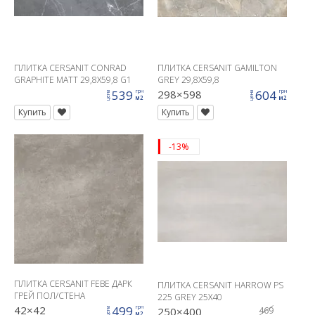
ПЛИТКА CERSANIT CONRAD
ПЛИТКА CERSANIT GAMILTON
GRAPHITE MATT 29,8X59,8 G1
GREY 29,8X59,8
539
298×598
604
грн
грн
цена
цена
м2
м2
Купить
Купить
-13%
ПЛИТКА CERSANIT FEBE ДАРК
ПЛИТКА CERSANIT HARROW PS
ГРЕЙ ПОЛ/СТЕНА
225 GREY 25X40
42×42
499
грн
250×400
469
цена
м2