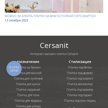
МОЖНО ЛИ КЛЕИТЬ ПЛИТКУ НА ВЛАГОСТОЙКИЙ ГИПСОКАРТОН
12 октября 2023
Cersanit
Интернет-магазин плитки Cersanit
Назначение
Стилизация
Плитка на балкон
Плитка под бетон
КНОПКА
СВЯЗИ
Плитка для ванной
Плитка под дерево
Плитка для ступеней
Плитка под кирпич
Плитка для кухни
Плитка моноколор
Плитка наружная
Плитка под мрамор
Плитка для пола
Плитка под паркет
Плитка для террасы
Плитка под соль-перец
Плитка для улицы