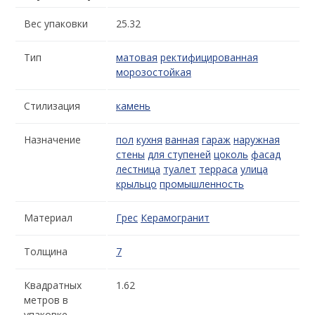
Вес упаковки
25.32
Тип
матовая
ректифицированная
морозостойкая
Стилизация
камень
Назначение
пол
кухня
ванная
гараж
наружная
стены
для ступеней
цоколь
фасад
лестница
туалет
терраса
улица
крыльцо
промышленность
Материал
Грес
Керамогранит
Толщина
7
Квадратных
1.62
метров в
упаковке