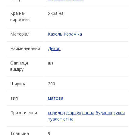
Країна-
Україна
виробник
Матеріал
Кахель
Кераміка
Найменування
Декор
Одиниця
шт
виміру
Ширина
200
Тип
матова
Призначення
коридор
фартух
ванна
будинок
кухня
туалет
стіна
Товщина
9