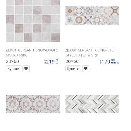
ДЕКОР CERSANIT SNOWDROPS
ДЕКОР CERSANIT CONCRETE
МОЗАІК МІКС
STYLE PATCHWORK
20×60
219
20×60
179
грн
грн
ціна
ціна
шт
штука
Купити
Купити