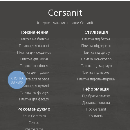
Cersanit
Інтернет-магазин плитки Cersanit
Призначення
Стилізація
Плитка на балкон
Плитка під бетон
Плитка для ванної
Плитка під дерево
Плитка для сходинок
Плитка під цеглу
Плитка для кухні
Плитка моноколор
Плитка зовнішня
Плитка під мармур
Плитка для підлоги
Плитка під паркет
КНОПКА
Плитка для тераси
Плитка під сіль-перець
ЗВ'ЯЗКУ
Плитка для вулиці
Інформація
Плитка на фартух
Підібрати плитку
Плитка для фасаду
Доставка і оплата
Рекомендуємо
Про Cersanit
Zeus Ceramica
Контакти
Cerrad
Intercerama