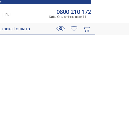
T
0800 210 172
A
|
RU
Київ, Стратегічне шосе 11
ставка і оплата