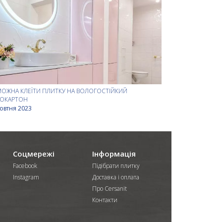
МОЖНА КЛЕЇТИ ПЛИТКУ НА ВОЛОГОСТІЙКИЙ
СОКАРТОН
овтня 2023
Соцмережі
Інформація
Facebook
Підібрати плитку
Instagram
Доставка і оплата
Про Cersanit
Контакти