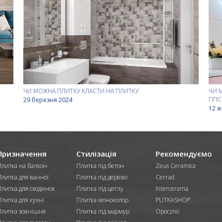
ЧИ МОЖНА ПЛИТКУ КЛАСТИ НА ПЛИТКУ
ЧИ 
ГІП
29 березня 2024
12 ж
Призначення
Стилізація
Рекомендуємо
Плитка на балкон
Плитка під бетон
Zeus Ceramica
Плитка для ванної
Плитка під дерево
Cerrad
Плитка для сходинок
Плитка під цеглу
Intercerama
литка для кухні
Плитка моноколор
PLITKASHOP
Плитка зовнішня
Плитка під мармур
Opoczno