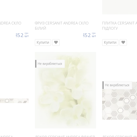
NDREA СКЛО
ФРИЗ CERSANIT ANDREA СКЛО
ПЛИТКА CERSANIT 
БІЛИЙ
ПІДЛОГУ
52
52
грн
грн
ціна
ціна
шт
шт
Купити
Купити
Не виробляеться
Не виробляеться