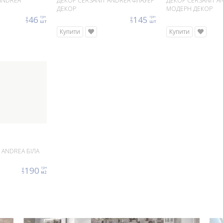
ANDREA
ДЕКОР CERSANIT ANDREA ФЛАУЕР
ДЕКОР CERSANIT A
ДЕКОР
МОДЕРН ДЕКОР
46
145
грн
грн
ціна
ціна
шт
шт
Купити
Купити
 ANDREA БІЛА
190
грн
ціна
м2