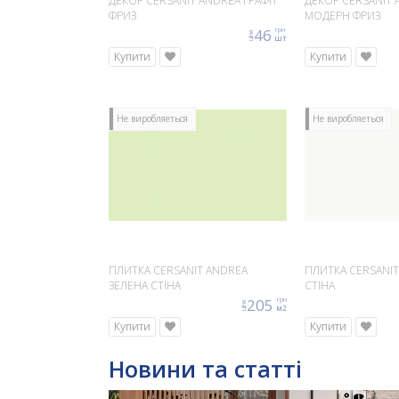
ДЕКОР CERSANIT ANDREA ГРАФІТ
ДЕКОР CERSANIT 
ФРИЗ
МОДЕРН ФРИЗ
46
грн
ціна
шт
Купити
Купити
Не виробляеться
Не виробляеться
ПЛИТКА CERSANIT ANDREA
ПЛИТКА CERSANIT
ЗЕЛЕНА СТІНА
СТІНА
205
грн
ціна
м2
Купити
Купити
Новини та статті