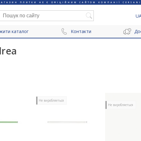
МАГАЗИН ПЛИТКИ НЕ Є ОФІЦІЙНИМ САЙТОМ КОМПАНІЇ CERSANI
U
жити каталог
Контакти
До
drea
Не виробляеться
Не виробляеться