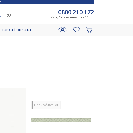
T
0800 210 172
A
|
RU
Київ, Стратегічне шосе 11
ставка і оплата
Не виробляеться