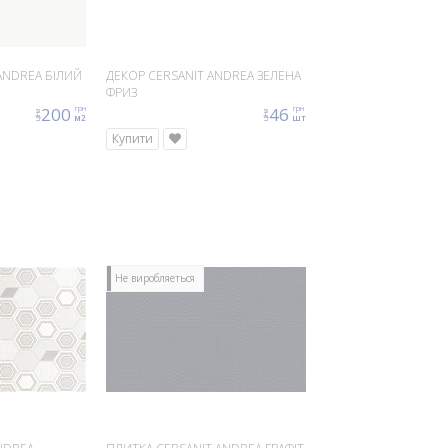
ANDREA БІЛИЙ
ДЕКОР CERSANIT ANDREA ЗЕЛЕНА
ФРИЗ
200
46
грн
грн
ціна
ціна
м2
шт
Купити
Не виробляеться