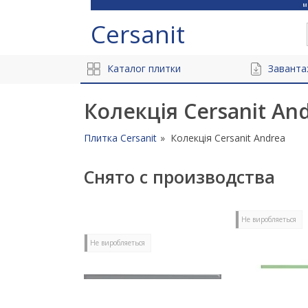
Cersanit
Каталог плитки
Заванта
Колекція Cersanit An
Плитка Cersanit
Колекція Cersanit Andrea
Снято с производства
Не виробляеться
Не виробляеться