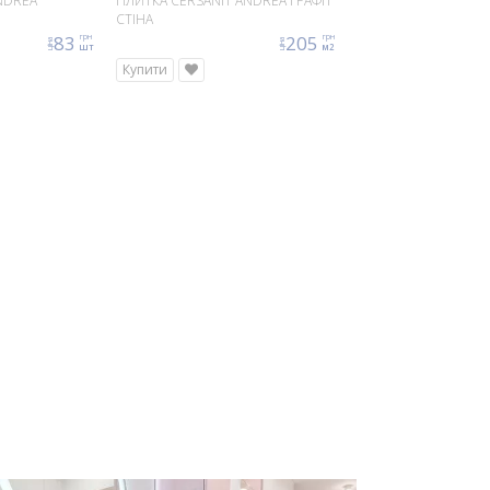
NDREA
ПЛИТКА CERSANIT ANDREA ГРАФІТ
СТІНА
83
205
грн
грн
ціна
ціна
шт
м2
Купити