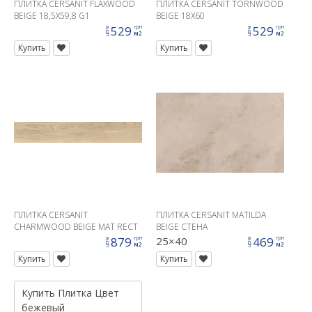
ПЛИТКА CERSANIT FLAXWOOD
ПЛИТКА CERSANIT TORNWOOD
BEIGE 18,5X59,8 G1
BEIGE 18X60
529
529
грн
грн
цена
цена
м2
м2
Купить
Купить
ПЛИТКА CERSANIT
ПЛИТКА CERSANIT MATILDA
CHARMWOOD BEIGE MAT RECT
BEIGE СТЕНА
19,8X119,8 G1
879
25×40
469
грн
грн
цена
цена
м2
м2
Купить
Купить
Купить
Плитка
Цвет
бежевый