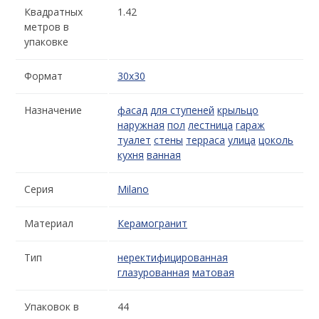
Квадратных
1.42
метров в
упаковке
Формат
30x30
Назначение
фасад
для ступеней
крыльцо
наружная
пол
лестница
гараж
туалет
стены
терраса
улица
цоколь
кухня
ванная
Серия
Milano
Материал
Керамогранит
Тип
неректифицированная
глазурованная
матовая
Упаковок в
44