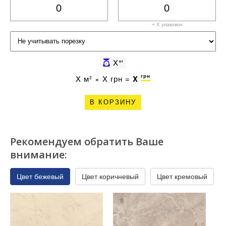
+ X
упаковок
X
кг
грн
X
м² ×
X
грн =
X
В КОРЗИНУ
Рекомендуем обратить Ваше
внимание:
Цвет бежевый
Цвет коричневый
Цвет кремовый