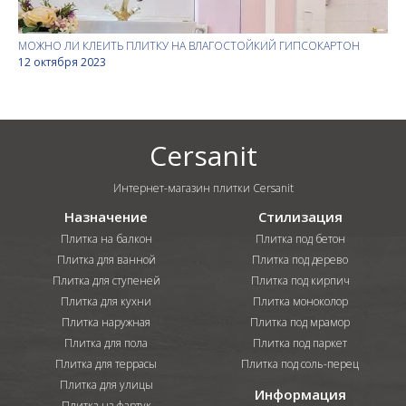
МОЖНО ЛИ КЛЕИТЬ ПЛИТКУ НА ВЛАГОСТОЙКИЙ ГИПСОКАРТОН
12 октября 2023
Cersanit
Интернет-магазин плитки Cersanit
Назначение
Стилизация
Плитка на балкон
Плитка под бетон
Плитка для ванной
Плитка под дерево
Плитка для ступеней
Плитка под кирпич
Плитка для кухни
Плитка моноколор
Плитка наружная
Плитка под мрамор
Плитка для пола
Плитка под паркет
Плитка для террасы
Плитка под соль-перец
Плитка для улицы
Информация
Плитка на фартук