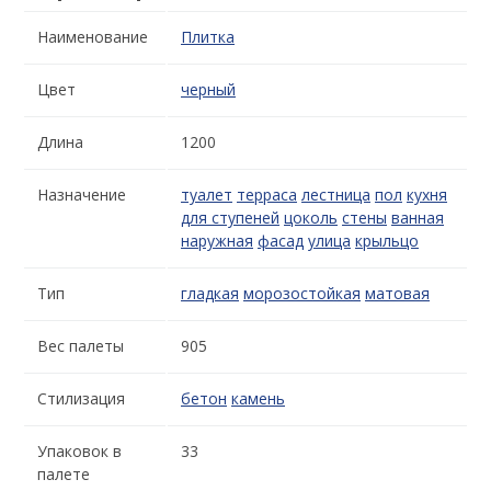
Наименование
Плитка
Цвет
черный
Длина
1200
Назначение
туалет
терраса
лестница
пол
кухня
для ступеней
цоколь
стены
ванная
наружная
фасад
улица
крыльцо
Тип
гладкая
морозостойкая
матовая
Вес палеты
905
Стилизация
бетон
камень
Упаковок в
33
палете