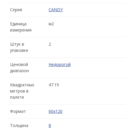
Серия
CANDY
Единица
м2
измерения
Штук в
2
упаковке
Ценовой
Недорогой
диапазон
Квадратных
47.19
метров в
палете
Формат
60x120
Толщина
8