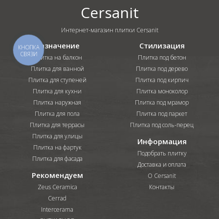
Cersanit
Интернет-магазин плитки Cersanit
Назначение
Стилизация
КНОПКА
СВЯЗИ
Плитка на балкон
Плитка под бетон
Плитка для ванной
Плитка под дерево
Плитка для ступеней
Плитка под кирпич
Плитка для кухни
Плитка моноколор
Плитка наружная
Плитка под мрамор
Плитка для пола
Плитка под паркет
Плитка для террасы
Плитка под соль-перец
Плитка для улицы
Информация
Плитка на фартук
Подобрать плитку
Плитка для фасада
Доставка и оплата
Рекомендуем
О Cersanit
Zeus Ceramica
Контакты
Cerrad
Intercerama