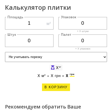
Калькулятор плитки
Площадь
Упаковок
м²
+ X штуки
Штук
Палет
+ X
упаковок
X
кг
грн
X
м² ×
X
грн =
X
В КОРЗИНУ
Рекомендуем обратить Ваше